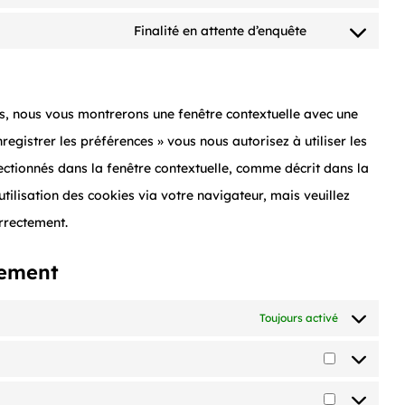
sourcebuster-
Consent
service
js
to
Finalité en attente d’enquête
stripe
Consent
service
to
automattic
service
is, nous vous montrerons une fenêtre contextuelle avec une
divers
registrer les préférences » vous nous autorisez à utiliser les
ectionnés dans la fenêtre contextuelle, comme décrit dans la
tilisation des cookies via votre navigateur, mais veuillez
orrectement.
tement
Toujours activé
Préférence