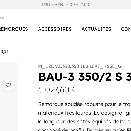
LUN – VEN : 9:00 – 17:00
REMORQUES
ACCESSOIRES
ACTUALITÉS
CON
 3,5T
M_L2OVZ.350.350.180.1097_KS3E_G
BAU-3 350/2 S 3
6 027,60
€
Remorque soudée robuste pour le tra
matériaux tres lourds. Le design origi
la longueur des côtés équipés de ban
composé de profils fermés en acier. 