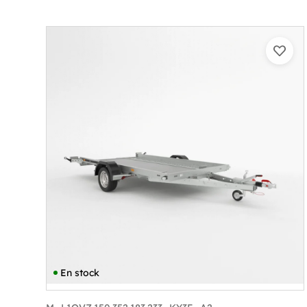
Catégorie :
Porte-engin
PTAC :
800-1300
Poids à vide (kg) :
333
Longueur utile (mm) :
3530
Plancher :
Laval / Lohr Steel
En stock