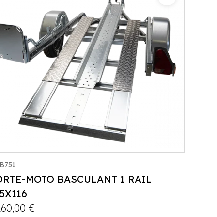
Catégorie :
Porte-moto/quad
PTAC :
300-750
Poids à vide (kg) :
152
Longueur utile (mm) :
2200
Plancher :
Plancher en contreplaqué massif
B751
ORTE-MOTO BASCULANT 1 RAIL
25X116
260,00
€