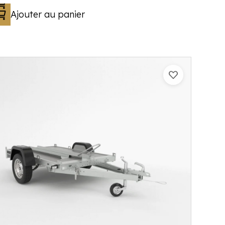
Ajouter au panier
Catégorie :
Porte-moto/quad
PTAC :
500-650-750
Poids à vide (kg) :
158
Longueur utile (mm) :
2250
Plancher :
Pas de plancher