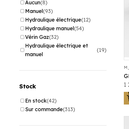
Aucun
(8)
Manuel
(93)
Hydraulique électrique
(12)
Hydraulique manuel
(54)
Vérin Gaz
(32)
Hydraulique électrique et
(19)
manuel
M_
G
1
Stock
En stock
(42)
Sur commande
(313)