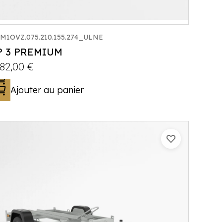
M1OVZ.075.210.155.274_ULNE
P 3 PREMIUM
182,00
€
Ajouter au panier
Catégorie :
Porte-moto/quad
PTAC :
300-750
Poids à vide (kg) :
169
Longueur utile (mm) :
2300
Plancher :
Laval / Lohr Steel