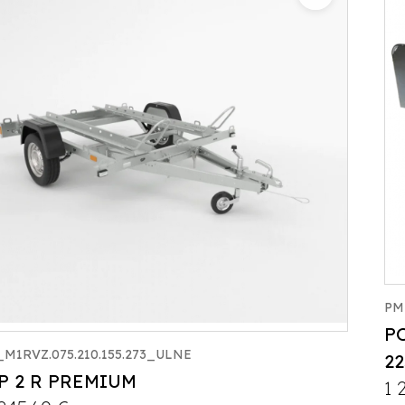
Catégorie :
Porte-moto/quad
PTAC :
300-750
Poids à vide (kg) :
141
Longueur utile (mm) :
2200
Plancher :
Laval / Lohr Steel
PM
P
M1RVZ.075.210.155.273_ULNE
2
P 2 R PREMIUM
1 