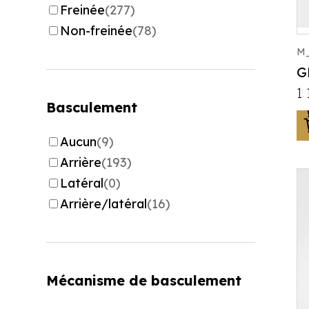
Freinée
(277)
Non-freinée
(78)
M_
G
1
Basculement
Aucun
(9)
Arrière
(193)
Latéral
(0)
Arrière/latéral
(16)
Mécanisme de basculement