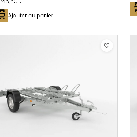
 245,60
€
Ajouter au panier
Catégorie :
Porte-moto/quad
PTAC :
300-750
Poids à vide (kg) :
181
Longueur utile (mm) :
2300
Plancher :
Laval / Lohr Steel