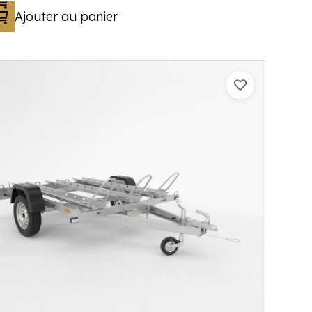
Ajouter au panier
Catégorie :
Porte-moto/quad
PTAC :
300-750
Poids à vide (kg) :
126
Longueur utile (mm) :
2200
Plancher :
Plancher en contreplaqué massif