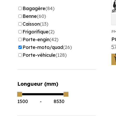
Bagagère
(84)
Benne
(60)
Caisson
(13)
Frigorifique
(2)
P
P
Porte-engin
(42)
5
Porte-moto/quad
(26)
Porte-véhicule
(128)
Longueur (mm)
1500
-
8530