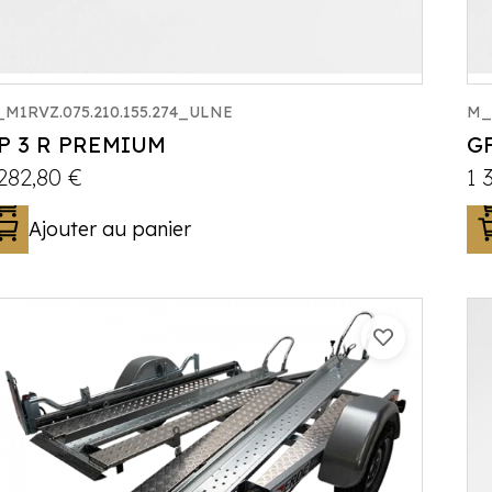
M1RVZ.075.210.155.274_ULNE
M_
P 3 R PREMIUM
GP
 282,80
€
1 
Ajouter au panier
Catégorie :
Porte-moto/quad
PTAC :
300-750
Poids à vide (kg) :
195
Longueur utile (mm) :
2300
Plancher :
Laval / Lohr Steel