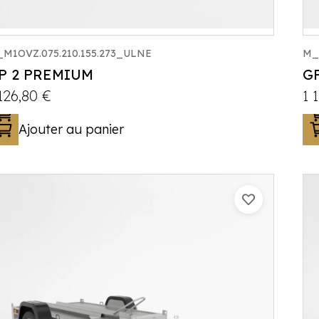
M1OVZ.075.210.155.273_ULNE
M_
P 2 PREMIUM
G
 126,80
€
1 
Ajouter au panier
Catégorie :
Porte-moto/quad
PTAC :
300-750
Poids à vide (kg) :
155
Longueur utile (mm) :
2300
Plancher :
Laval / Lohr Steel