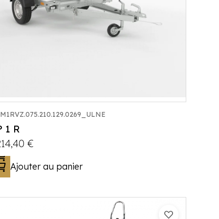
M1RVZ.075.210.129.0269_ULNE
 1 R
214,40
€
Ajouter au panier