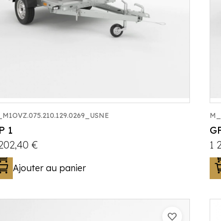
M1OVZ.075.210.129.0269_USNE
M_
P 1
GP
 202,40
€
1 
Ajouter au panier