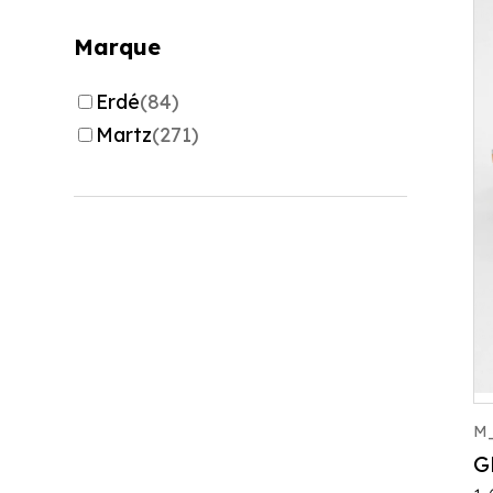
Marque
Erdé
(84)
Martz
(271)
M_
G