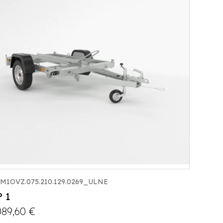
M1OVZ.075.210.129.0269_ULNE
 1
089,60
€