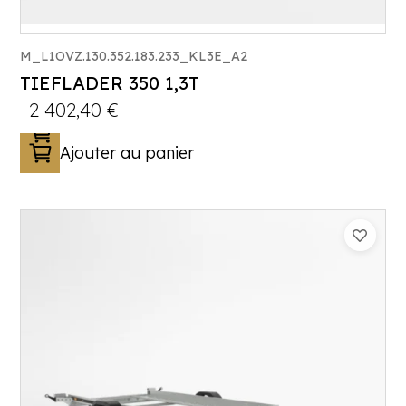
M_L1OVZ.130.352.183.233_KL3E_A2
TIEFLADER 350 1,3T
2 402,40
€
Ajouter au panier
Catégorie :
Porte-engin
PTAC :
800-1300
Poids à vide (kg) :
333
Longueur utile (mm) :
3530
Plancher :
Laval / Lohr Steel