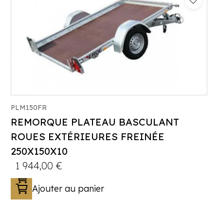
PLM150FR
REMORQUE PLATEAU BASCULANT
Catégorie :
Porte-engin
ROUES EXTÉRIEURES FREINÉE
PTAC :
750-800-900-1000
250X150X10
Poids à vide (kg) :
235
1 944,00
€
Longueur utile (mm) :
2500
Plancher :
Plancher bois antidérapant
Ajouter au panier