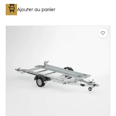
Ajouter au panier
Catégorie :
Porte-engin
PTAC :
800-1300
Poids à vide (kg) :
352
Longueur utile (mm) :
3530
Plancher :
Lohrs en acier avec remplissage
en contreplaqué