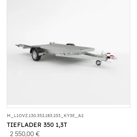
PTAC :
1100-1500
Poids à vide (kg) :
343
Longueur utile (mm) :
3530
Plancher :
Laval / Lohr Steel
M_L1OVZ.130.352.183.233_KY3E_A2
TIEFLADER 350 1,3T
2 550,00
€