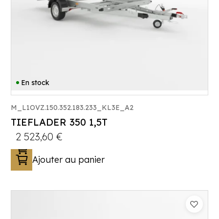
En stock
M_L1OVZ.150.352.183.233_KL3E_A2
TIEFLADER 350 1,5T
2 523,60
€
Ajouter au panier
Catégorie :
Porte-engin