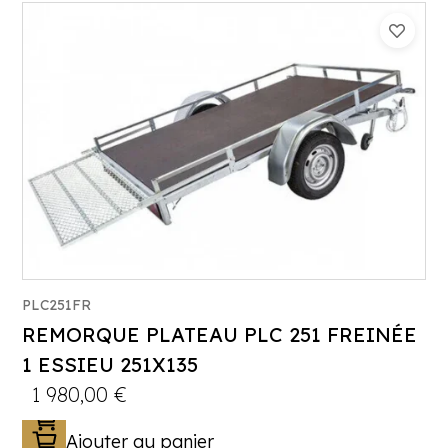
PLC251FR
REMORQUE PLATEAU PLC 251 FREINÉE
1 ESSIEU 251X135
Catégorie :
Porte-engin
1 980,00
€
PTAC :
500-650-750
Ajouter au panier