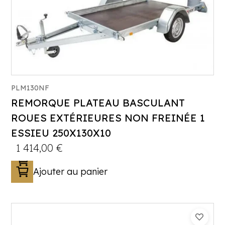
PLM130NF
REMORQUE PLATEAU BASCULANT
Catégorie :
Porte-engin
ROUES EXTÉRIEURES NON FREINÉE 1
PTAC :
500-650-750
ESSIEU 250X130X10
Poids à vide (kg) :
196
1 414,00
€
Longueur utile (mm) :
2500
Plancher :
Plancher bois antidérapant
Ajouter au panier