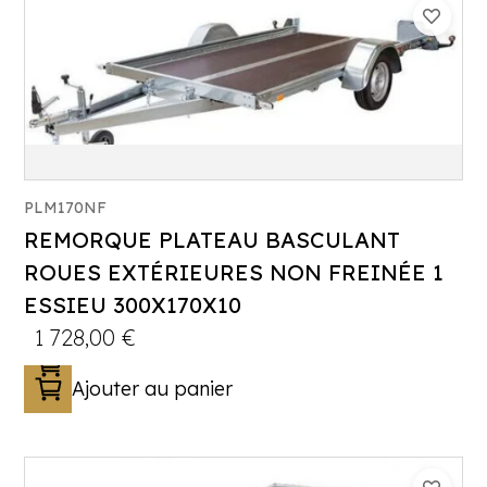
Catégorie :
Porte-engin
PLM170NF
PTAC :
500-650-750
REMORQUE PLATEAU BASCULANT
Poids à vide (kg) :
241
ROUES EXTÉRIEURES NON FREINÉE 1
Longueur utile (mm) :
3000
ESSIEU 300X170X10
Plancher :
Plancher bois antidérapant
1 728,00
€
Ajouter au panier