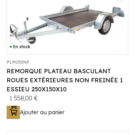
En stock
PLM150NF
REMORQUE PLATEAU BASCULANT
Catégorie :
Porte-engin
ROUES EXTÉRIEURES NON FREINÉE 1
PTAC :
500
ESSIEU 250X150X10
Poids à vide (kg) :
203
1 558,00
€
Longueur utile (mm) :
2500
Plancher :
Plancher bois antidérapant
Ajouter au panier