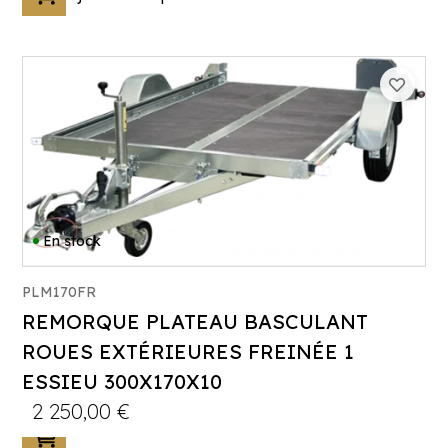
Poids à vide (kg) :
171
Longueur utile (mm) :
2510
Plancher :
Plancher bois antidérapant
En stock
PLM170FR
Catégorie :
Porte-engin
REMORQUE PLATEAU BASCULANT
PTAC :
1300
ROUES EXTÉRIEURES FREINÉE 1
Poids à vide (kg) :
241
ESSIEU 300X170X10
Longueur utile (mm) :
3000
2 250,00
€
Plancher :
Plancher bois antidérapant