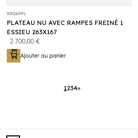
Catégorie :
Porte-engin
XR260PL
PTAC :
750-800-900-1000-1100-1200-1300
PLATEAU NU AVEC RAMPES FREINÉ 1
Poids à vide (kg) :
358
ESSIEU 263X167
Longueur utile (mm) :
2250
2 700,00
€
Plancher :
Plancher bois traité marine
Ajouter au panier
monobloc
1
2
3
4
»