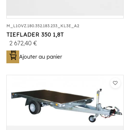
M_L1OVZ.180.352.183.233_KL3E_A2
TIEFLADER 350 1,8T
2 672,40
€
Ajouter au panier
Catégorie :
Porte-engin
PTAC :
1100-1800
Poids à vide (kg) :
360
Longueur utile (mm) :
3530
Plancher :
Laval / Lohr Steel