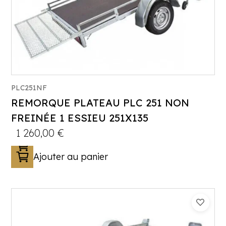
PLC251NF
REMORQUE PLATEAU PLC 251 NON
FREINÉE 1 ESSIEU 251X135
Catégorie :
Porte-engin
1 260,00
€
PTAC :
500-650-750
Ajouter au panier
Poids à vide (kg) :
171
Longueur utile (mm) :
2510
Plancher :
Plancher bois antidérapant