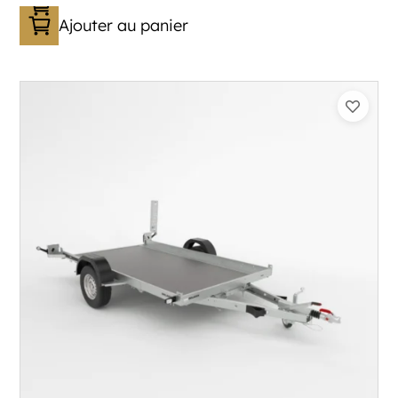
Ajouter au panier
Catégorie :
Porte-moto/quad
PTAC :
800-1300
Poids à vide (kg) :
318
Longueur utile (mm) :
3300
Plancher :
Plancher en contreplaqué massif