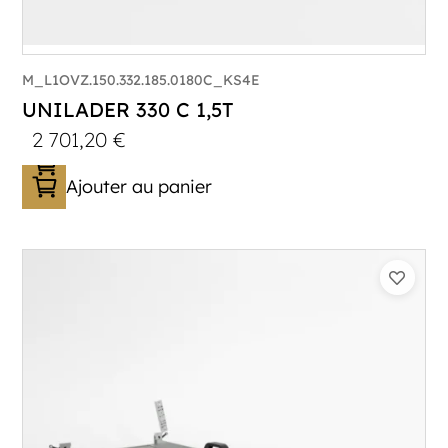
M_L1OVZ.150.332.185.0180C_KS4E
UNILADER 330 C 1,5T
2 701,20
€
Ajouter au panier
Catégorie :
Porte-moto/quad
PTAC :
1100-1500
Poids à vide (kg) :
340
Longueur utile (mm) :
3300
Plancher :
Plancher en contreplaqué massif