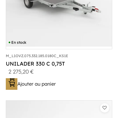
En stock
M_L1OVZ.075.332.185.0180C_KS1E
UNILADER 330 C 0,75T
2 275,20
€
Ajouter au panier
Catégorie :
Porte-moto/quad