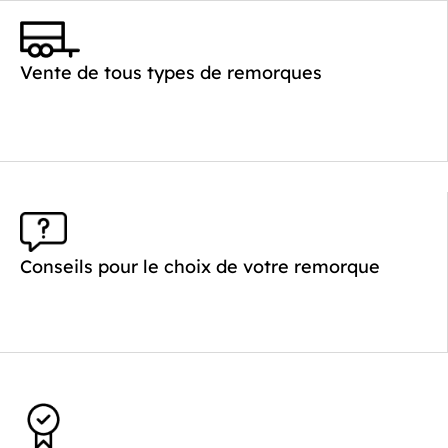
Catégorie :
Porte-moto/quad
PTAC :
300-750
Poids à vide (kg) :
267
Vente de tous types de remorques
Longueur utile (mm) :
4010
Plancher :
Plancher en contreplaqué massif
Conseils pour le choix de votre remorque