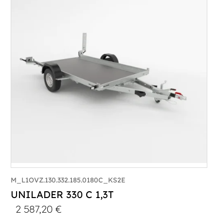
PTAC :
750
Poids à vide (kg) :
285
Longueur utile (mm) :
3300
Plancher :
Plancher en contreplaqué massif
M_L1OVZ.130.332.185.0180C_KS2E
UNILADER 330 C 1,3T
2 587,20
€