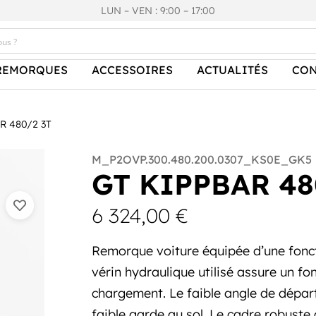
LUN – VEN : 9:00 – 17:00
REMORQUES
ACCESSOIRES
ACTUALITÉS
CON
R 480/2 3T
M_P2OVP.300.480.200.0307_KS0E_GK5
GT KIPPBAR 48
6 324,00
€
Remorque voiture équipée d’une fonct
vérin hydraulique utilisé assure un fon
chargement. Le faible angle de départ
faible garde au sol. Le cadre robuste