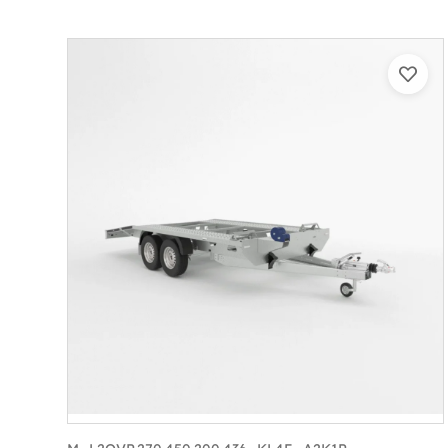
Catégorie :
Porte-véhicule
PTAC :
3500
Poids à vide (kg) :
1005
Longueur utile (mm) :
8530
Plancher :
Lorhs en Aluminium