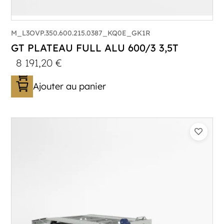
M_L3OVP.350.600.215.0387_KQ0E_GK1R
GT PLATEAU FULL ALU 600/3 3,5T
8 191,20
€
Ajouter au panier
Catégorie :
Porte-véhicule
PTAC :
3300-3500
Poids à vide (kg) :
683
Longueur utile (mm) :
5900
Plancher :
Lorhs en Aluminium