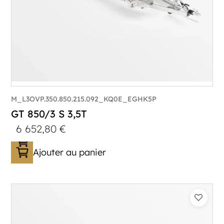
M_L3OVP.350.850.215.092_KQ0E_EGHK5P
GT 850/3 S 3,5T
6 652,80
€
Ajouter au panier
Catégorie :
Porte-véhicule
PTAC :
3500