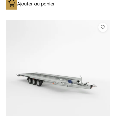
Ajouter au panier
Catégorie :
Porte-véhicule
PTAC :
3500
Poids à vide (kg) :
1015
Longueur utile (mm) :
8530
Plancher :
Lorhs en Aluminium