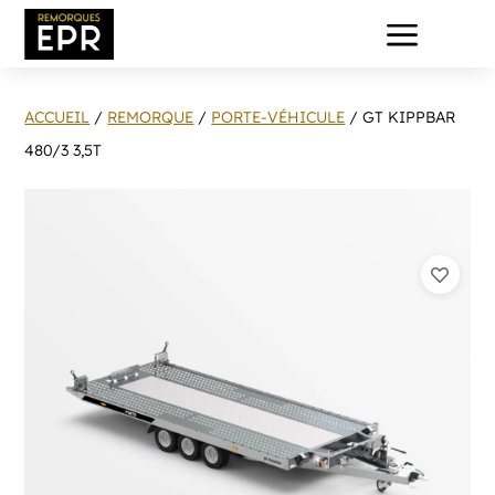
a
ACCUEIL
/
REMORQUE
/
PORTE-VÉHICULE
/ GT KIPPBAR
480/3 3,5T