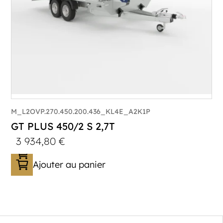
M_L2OVP.270.450.200.436_KL4E_A2K1P
GT PLUS 450/2 S 2,7T
3 934,80
€
Ajouter au panier
Catégorie :
Porte-véhicule