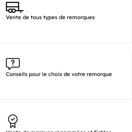
PTAC :
1400-2700
Poids à vide (kg) :
621
Vente de tous types de remorques
Longueur utile (mm) :
4520
Plancher :
Laval / Lohr Steel
Conseils pour le choix de votre remorque