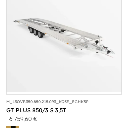
Poids à vide (kg) :
1005
Longueur utile (mm) :
8530
Plancher :
Lorhs en Aluminium
M_L3OVP.350.850.215.093_KQ3E_EGHK5P
GT PLUS 850/3 S 3,5T
6 759,60
€