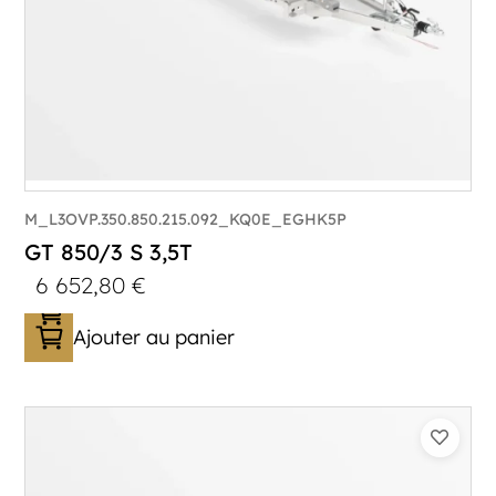
M_L3OVP.350.850.215.092_KQ0E_EGHK5P
GT 850/3 S 3,5T
6 652,80
€
Ajouter au panier
Catégorie :
Porte-véhicule
PTAC :
3500