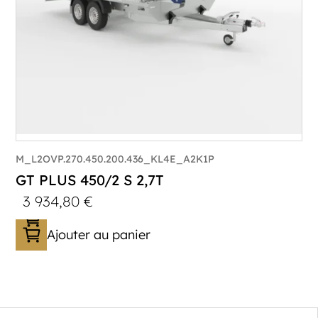
M_L2OVP.270.450.200.436_KL4E_A2K1P
GT PLUS 450/2 S 2,7T
3 934,80
€
Ajouter au panier
Catégorie :
Porte-véhicule