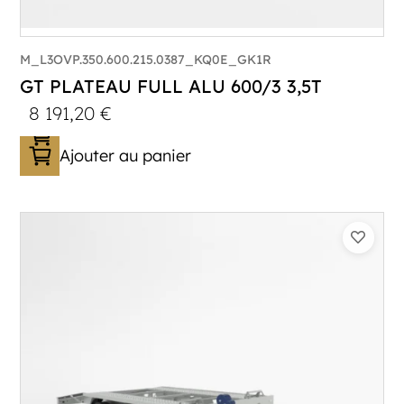
M_L3OVP.350.600.215.0387_KQ0E_GK1R
GT PLATEAU FULL ALU 600/3 3,5T
8 191,20
€
Ajouter au panier
Catégorie :
Porte-véhicule
PTAC :
3300-3500
Poids à vide (kg) :
683
Longueur utile (mm) :
5900
Plancher :
Lorhs en Aluminium