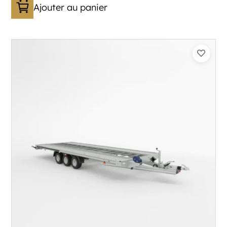
Ajouter au panier
Catégorie :
Porte-véhicule
PTAC :
3500
Poids à vide (kg) :
1015
Longueur utile (mm) :
8530
Plancher :
Lorhs en Aluminium