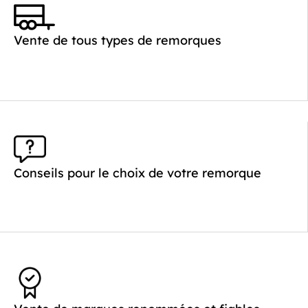
PTAC :
1400-2700
Poids à vide (kg) :
621
Vente de tous types de remorques
Longueur utile (mm) :
4520
Plancher :
Laval / Lohr Steel
Conseils pour le choix de votre remorque