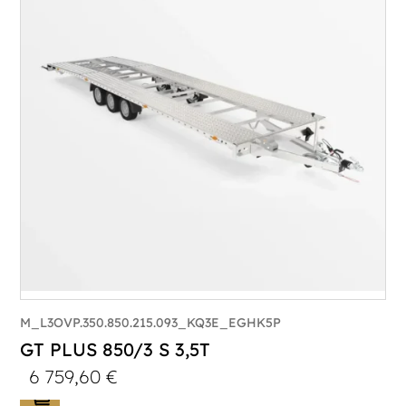
Poids à vide (kg) :
1005
Longueur utile (mm) :
8530
Plancher :
Lorhs en Aluminium
M_L3OVP.350.850.215.093_KQ3E_EGHK5P
GT PLUS 850/3 S 3,5T
6 759,60
€