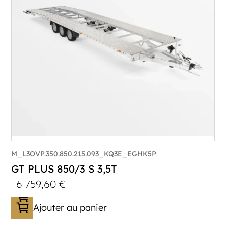
Longueur utile (mm) :
8530
Plancher :
Lorhs en Aluminium
M_L3OVP.350.850.215.093_KQ3E_EGHK5P
GT PLUS 850/3 S 3,5T
6 759,60
€
Ajouter au panier