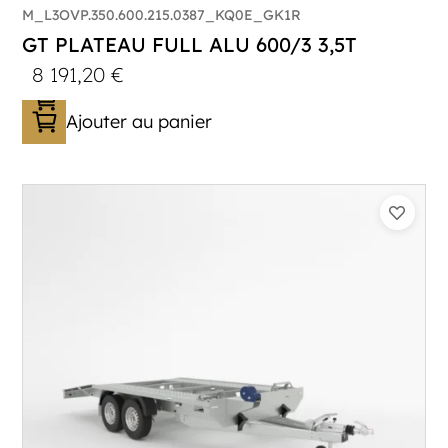
M_L3OVP.350.600.215.0387_KQ0E_GK1R
GT PLATEAU FULL ALU 600/3 3,5T
8 191,20
€
Ajouter au panier
Catégorie :
Porte-véhicule
PTAC :
3300-3500
Poids à vide (kg) :
683
Longueur utile (mm) :
5900
Plancher :
Lorhs en Aluminium