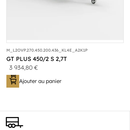
M_L2OVP.270.450.200.436_KL4E_A2K1P
GT PLUS 450/2 S 2,7T
3 934,80
€
Ajouter au panier
Catégorie :
Porte-véhicule
PTAC :
1400-2700