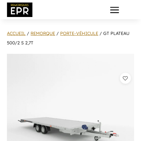
a
ACCUEIL
/
REMORQUE
/
PORTE-VÉHICULE
/ GT PLATEAU
500/2 S 2,7T