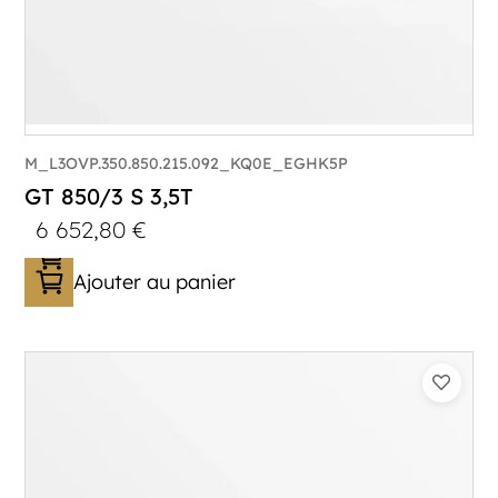
M_L3OVP.350.850.215.092_KQ0E_EGHK5P
GT 850/3 S 3,5T
6 652,80
€
Ajouter au panier
Catégorie :
Porte-véhicule
PTAC :
3500
Poids à vide (kg) :
1005