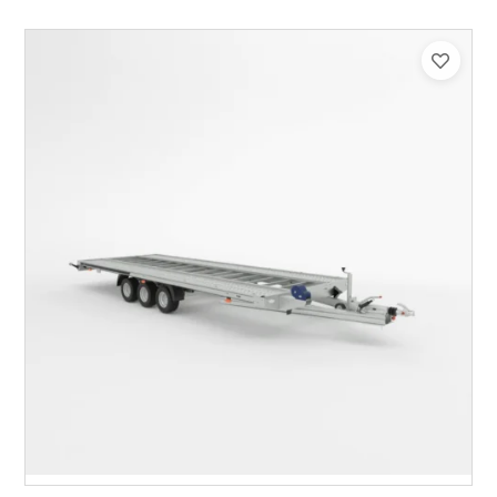
Catégorie :
Porte-véhicule
PTAC :
3500
Poids à vide (kg) :
1015
Longueur utile (mm) :
8530
Plancher :
Lorhs en Aluminium