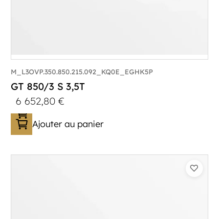
M_L3OVP.350.850.215.092_KQ0E_EGHK5P
GT 850/3 S 3,5T
6 652,80
€
Ajouter au panier
Catégorie :
Porte-véhicule
PTAC :
3500
Poids à vide (kg) :
1005