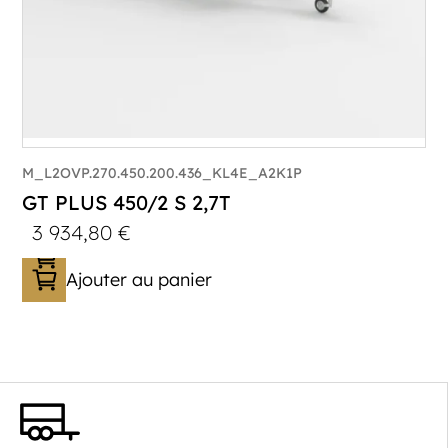
M_L2OVP.270.450.200.436_KL4E_A2K1P
GT PLUS 450/2 S 2,7T
3 934,80
€
Ajouter au panier
Catégorie :
Porte-véhicule
PTAC :
1400-2700