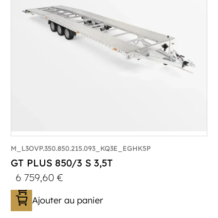
Longueur utile (mm) :
8530
Plancher :
Lorhs en Aluminium
M_L3OVP.350.850.215.093_KQ3E_EGHK5P
GT PLUS 850/3 S 3,5T
6 759,60
€
Ajouter au panier