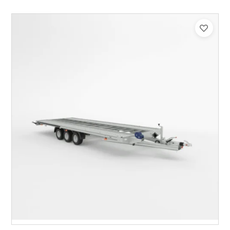
Catégorie :
Porte-véhicule
PTAC :
3500
Poids à vide (kg) :
1015
Longueur utile (mm) :
8530
Plancher :
Lorhs en Aluminium