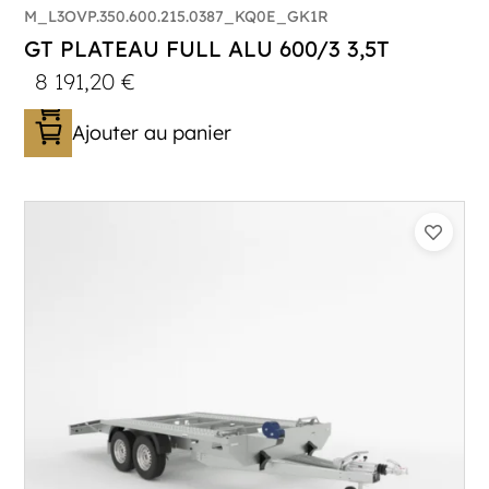
M_L3OVP.350.600.215.0387_KQ0E_GK1R
GT PLATEAU FULL ALU 600/3 3,5T
8 191,20
€
Ajouter au panier
Catégorie :
Porte-véhicule
PTAC :
3300-3500
Poids à vide (kg) :
683
Longueur utile (mm) :
5900
Plancher :
Lorhs en Aluminium