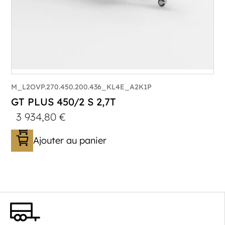
M_L2OVP.270.450.200.436_KL4E_A2K1P
GT PLUS 450/2 S 2,7T
3 934,80
€
Ajouter au panier
Catégorie :
Porte-véhicule
PTAC :
1400-2700