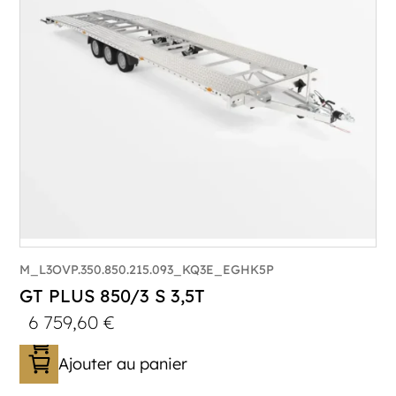
Longueur utile (mm) :
8530
Plancher :
Lorhs en Aluminium
M_L3OVP.350.850.215.093_KQ3E_EGHK5P
GT PLUS 850/3 S 3,5T
6 759,60
€
Ajouter au panier