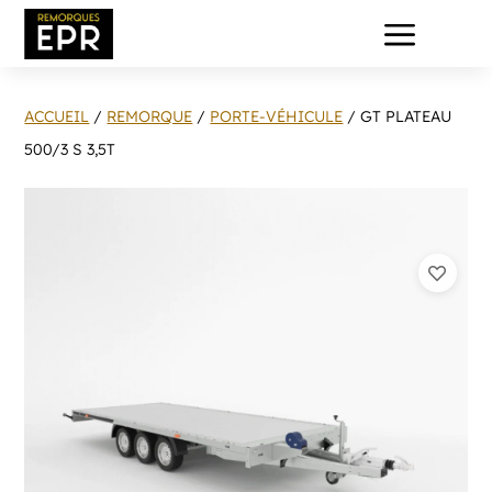
a
ACCUEIL
/
REMORQUE
/
PORTE-VÉHICULE
/ GT PLATEAU
500/3 S 3,5T