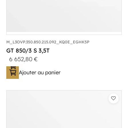
M_L3OVP.350.850.215.092_KQ0E_EGHK5P
GT 850/3 S 3,5T
6 652,80
€
Ajouter au panier
Catégorie :
Porte-véhicule
PTAC :
3500
Poids à vide (kg) :
1005