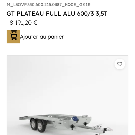
M_L3OVP.350.600.215.0387_KQ0E_GK1R
GT PLATEAU FULL ALU 600/3 3,5T
8 191,20
€
Ajouter au panier
Catégorie :
Porte-véhicule
PTAC :
3300-3500
Poids à vide (kg) :
683
Longueur utile (mm) :
5900
Plancher :
Lorhs en Aluminium