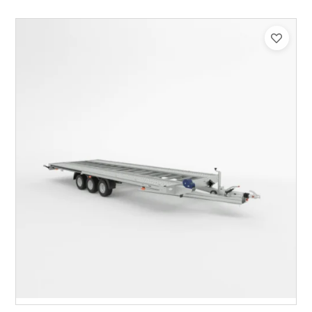
Catégorie :
Porte-véhicule
PTAC :
3500
Poids à vide (kg) :
1015
Longueur utile (mm) :
8530
Plancher :
Lorhs en Aluminium