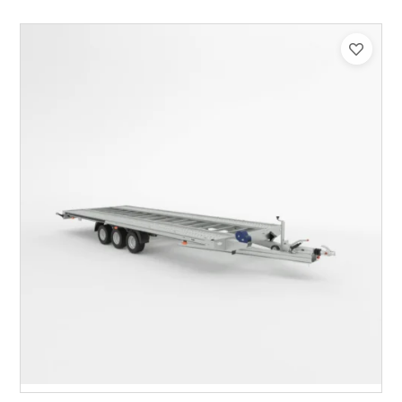
Catégorie :
Porte-véhicule
PTAC :
3500
Poids à vide (kg) :
1015
Longueur utile (mm) :
8530
Plancher :
Lorhs en Aluminium