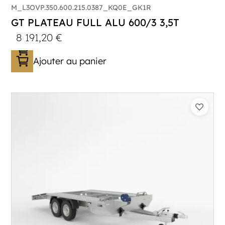
M_L3OVP.350.600.215.0387_KQ0E_GK1R
GT PLATEAU FULL ALU 600/3 3,5T
8 191,20
€
Ajouter au panier
Catégorie :
Porte-véhicule
PTAC :
3300-3500
Poids à vide (kg) :
683
Longueur utile (mm) :
5900
Plancher :
Lorhs en Aluminium