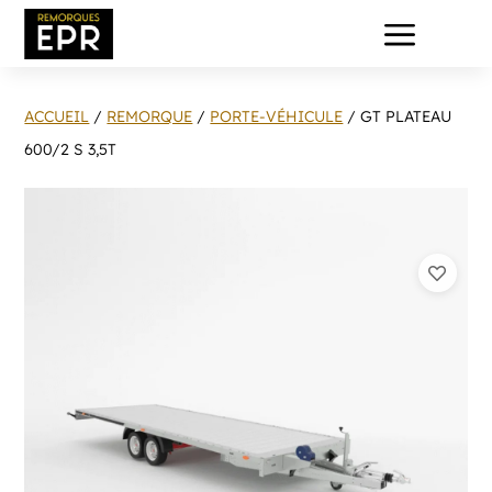
a
ACCUEIL
/
REMORQUE
/
PORTE-VÉHICULE
/ GT PLATEAU
600/2 S 3,5T