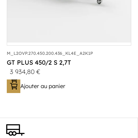
M_L2OVP.270.450.200.436_KL4E_A2K1P
GT PLUS 450/2 S 2,7T
3 934,80
€
Ajouter au panier
Catégorie :
Porte-véhicule
PTAC :
1400-2700