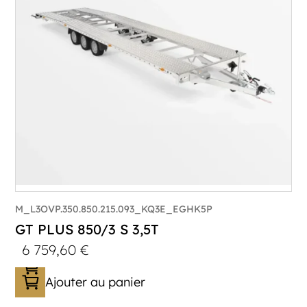
Longueur utile (mm) :
8530
Plancher :
Lorhs en Aluminium
M_L3OVP.350.850.215.093_KQ3E_EGHK5P
GT PLUS 850/3 S 3,5T
6 759,60
€
Ajouter au panier