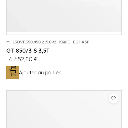
M_L3OVP.350.850.215.092_KQ0E_EGHK5P
GT 850/3 S 3,5T
6 652,80
€
Ajouter au panier
Catégorie :
Porte-véhicule
PTAC :
3500
Poids à vide (kg) :
1005