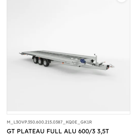
Catégorie :
Porte-véhicule
PTAC :
3500
Poids à vide (kg) :
1015
Longueur utile (mm) :
8530
Plancher :
Lorhs en Aluminium
M_L3OVP.350.600.215.0387_KQ0E_GK1R
GT PLATEAU FULL ALU 600/3 3,5T