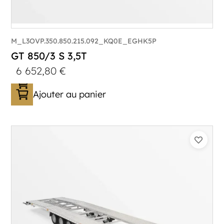
M_L3OVP.350.850.215.092_KQ0E_EGHK5P
GT 850/3 S 3,5T
6 652,80
€
Ajouter au panier
Catégorie :
Porte-véhicule
PTAC :
3500
Poids à vide (kg) :
1005
Longueur utile (mm) :
8530
Plancher :
Lorhs en Aluminium