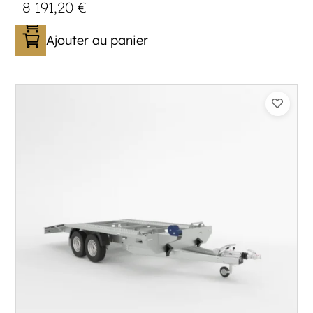
8 191,20
€
Ajouter au panier
Catégorie :
Porte-véhicule
PTAC :
3300-3500
Poids à vide (kg) :
683
Longueur utile (mm) :
5900
Plancher :
Lorhs en Aluminium