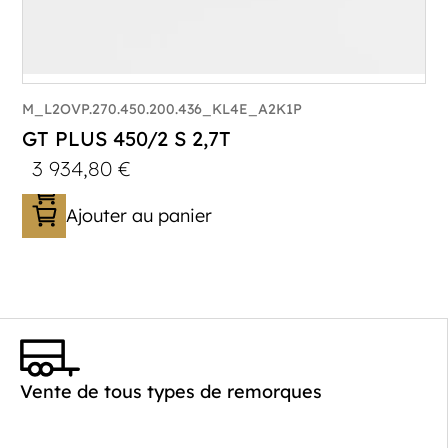
M_L2OVP.270.450.200.436_KL4E_A2K1P
GT PLUS 450/2 S 2,7T
3 934,80
€
Ajouter au panier
Catégorie :
Porte-véhicule
PTAC :
1400-2700
Poids à vide (kg) :
621
Vente de tous types de remorques
Longueur utile (mm) :
4520
Plancher :
Laval / Lohr Steel