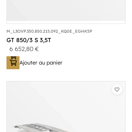
M_L3OVP.350.850.215.092_KQ0E_EGHK5P
GT 850/3 S 3,5T
6 652,80
€
Ajouter au panier
Catégorie :
Porte-véhicule
PTAC :
3500
Poids à vide (kg) :
1005
Longueur utile (mm) :
8530
Plancher :
Lorhs en Aluminium