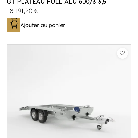
GT PLATEAU FULL ALU 600/3 3,5T
8 191,20
€
Ajouter au panier
Catégorie :
Porte-véhicule
PTAC :
3300-3500
Poids à vide (kg) :
683
Longueur utile (mm) :
5900
Plancher :
Lorhs en Aluminium