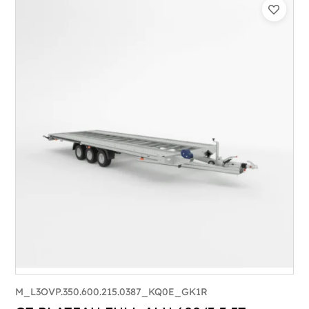
Catégorie :
Porte-véhicule
PTAC :
3500
Poids à vide (kg) :
1015
Longueur utile (mm) :
8530
Plancher :
Lorhs en Aluminium
M_L3OVP.350.600.215.0387_KQ0E_GK1R