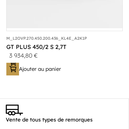
M_L2OVP.270.450.200.436_KL4E_A2K1P
GT PLUS 450/2 S 2,7T
3 934,80
€
Ajouter au panier
Catégorie :
Porte-véhicule
PTAC :
1400-2700
Poids à vide (kg) :
621
Vente de tous types de remorques
Longueur utile (mm) :
4520