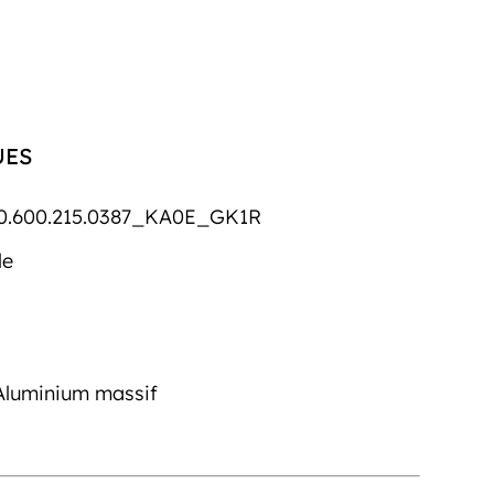
UES
0.600.215.0387_KA0E_GK1R
le
Aluminium massif