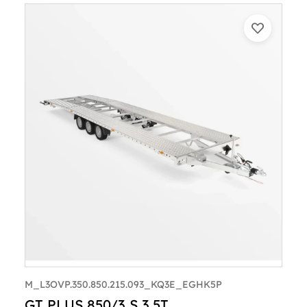
M_L3OVP.350.850.215.093_KQ3E_EGHK5P
GT PLUS 850/3 S 3,5T