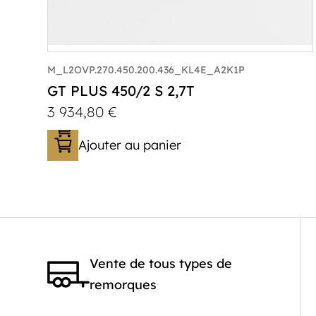
M_L2OVP.270.450.200.436_KL4E_A2K1P
GT PLUS 450/2 S 2,7T
3 934,80
€
Ajouter au panier
Catégorie :
Porte-véhicule
PTAC :
1400-2700
Poids à vide (kg) :
621
Vente de tous types de
Longueur utile (mm) :
4520
remorques
Plancher :
Laval / Lohr Steel