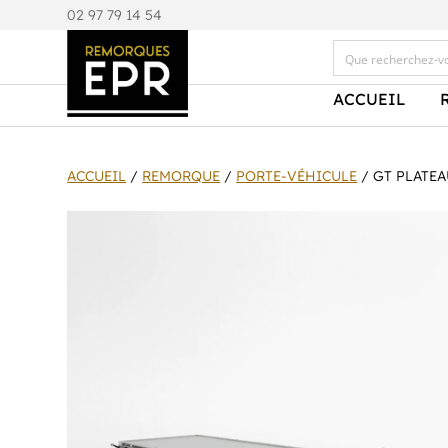
0
2 97 79 14 54
ACCUEIL
ACCUEIL
/
REMORQUE
/
PORTE-VÉHICULE
/ GT PLATEAU