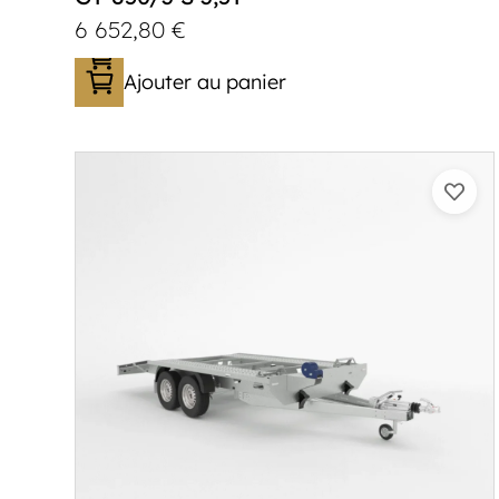
6 652,80
€
Ajouter au panier
Catégorie :
Porte-véhicule
PTAC :
3500
Poids à vide (kg) :
1005
Longueur utile (mm) :
8530
Plancher :
Lorhs en Aluminium