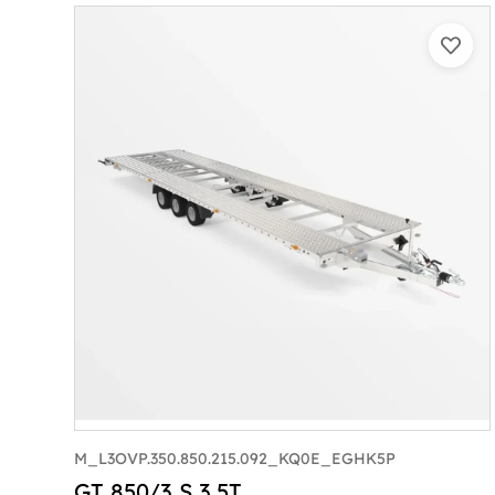
M_L3OVP.350.850.215.092_KQ0E_EGHK5P
GT 850/3 S 3,5T