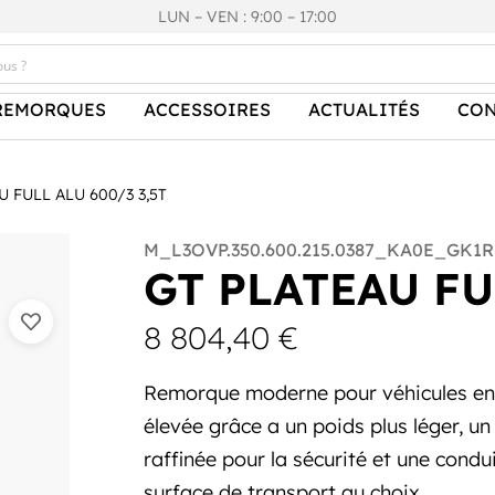
LUN – VEN : 9:00 – 17:00
REMORQUES
ACCESSOIRES
ACTUALITÉS
CON
 FULL ALU 600/3 3,5T
M_L3OVP.350.600.215.0387_KA0E_GK1R
GT PLATEAU FU
8 804,40
€
Remorque moderne pour véhicules en
élevée grâce a un poids plus léger, u
raffinée pour la sécurité et une condu
surface de transport au choix.