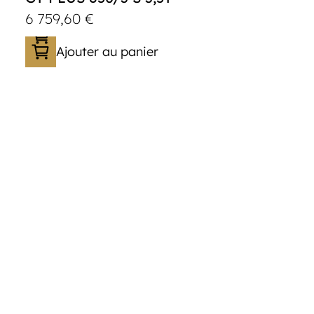
6 759,60
€
Ajouter au panier
Catégorie :
Porte-véhicule
PTAC :
3500
Poids à vide (kg) :
1015
Longueur utile (mm) :
8530
Plancher :
Lorhs en Aluminium