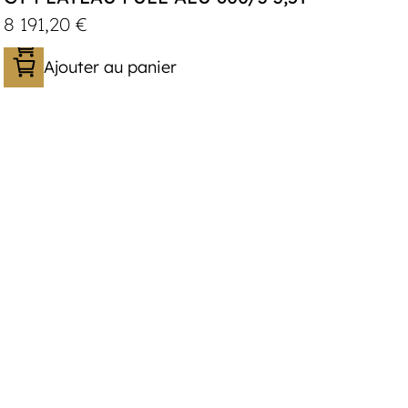
8 191,20
€
Ajouter au panier
Catégorie :
Porte-véhicule
PTAC :
3300-3500
Poids à vide (kg) :
683
Longueur utile (mm) :
5900
Plancher :
Lorhs en Aluminium