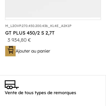
M_L2OVP.270.450.200.436_KL4E_A2K1P
GT PLUS 450/2 S 2,7T
3 934,80
€
Ajouter au panier
Catégorie :
Porte-véhicule
PTAC :
1400-2700
Poids à vide (kg) :
621
Vente de tous types de remorques
Longueur utile (mm) :
4520
Plancher :
Laval / Lohr Steel