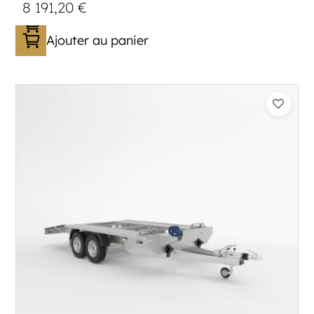
8 191,20
€
Ajouter au panier
Catégorie :
Porte-véhicule
PTAC :
3300-3500
Poids à vide (kg) :
683
Longueur utile (mm) :
5900
Plancher :
Lorhs en Aluminium