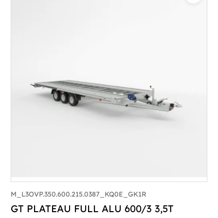
Catégorie :
Porte-véhicule
PTAC :
3500
Poids à vide (kg) :
1015
Longueur utile (mm) :
8530
Plancher :
Lorhs en Aluminium
M_L3OVP.350.600.215.0387_KQ0E_GK1R
GT PLATEAU FULL ALU 600/3 3,5T