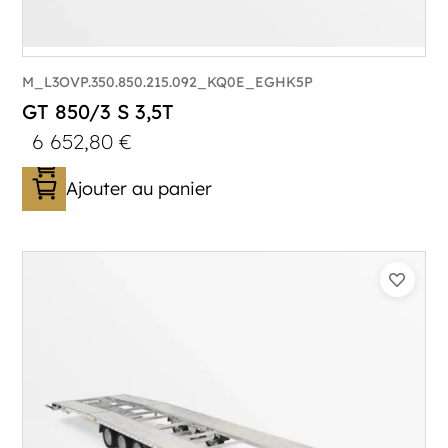
M_L3OVP.350.850.215.092_KQ0E_EGHK5P
GT 850/3 S 3,5T
6 652,80
€
Ajouter au panier
Catégorie :
Porte-véhicule
PTAC :
3500
Poids à vide (kg) :
1005
Longueur utile (mm) :
8530
Plancher :
Lorhs en Aluminium