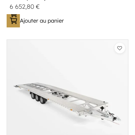
6 652,80
€
Ajouter au panier
Catégorie :
Porte-véhicule
PTAC :
3500
Poids à vide (kg) :
1005
Longueur utile (mm) :
8530
Plancher :
Lorhs en Aluminium