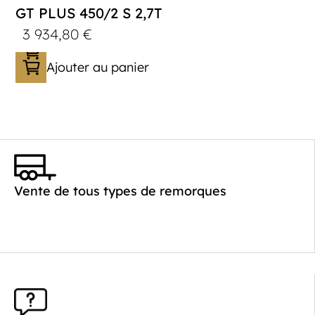
GT PLUS 450/2 S 2,7T
3 934,80
€
Ajouter au panier
Catégorie :
Porte-véhicule
PTAC :
1400-2700
Poids à vide (kg) :
621
Vente de tous types de remorques
Longueur utile (mm) :
4520
Plancher :
Laval / Lohr Steel