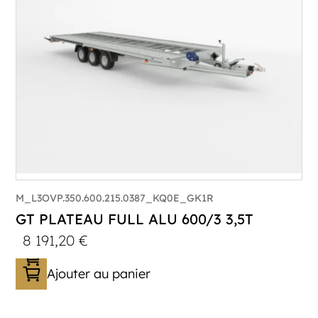
Plancher :
Lorhs en Aluminium
M_L3OVP.350.600.215.0387_KQ0E_GK1R
GT PLATEAU FULL ALU 600/3 3,5T
8 191,20
€
Ajouter au panier