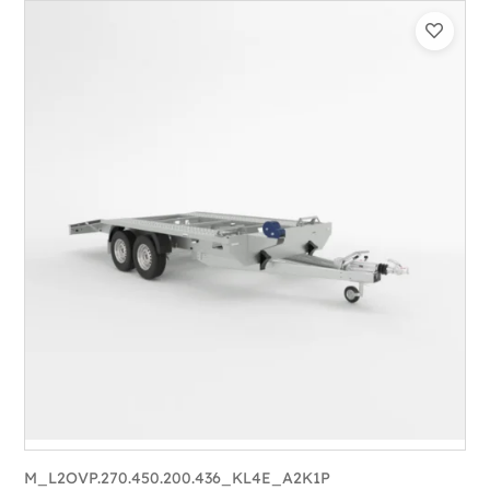
Catégorie :
Porte-véhicule
PTAC :
3300-3500
Poids à vide (kg) :
683
Longueur utile (mm) :
5900
Plancher :
Lorhs en Aluminium
M_L2OVP.270.450.200.436_KL4E_A2K1P