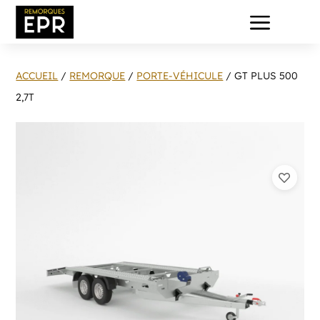
a
ACCUEIL
/
REMORQUE
/
PORTE-VÉHICULE
/ GT PLUS 500
2,7T