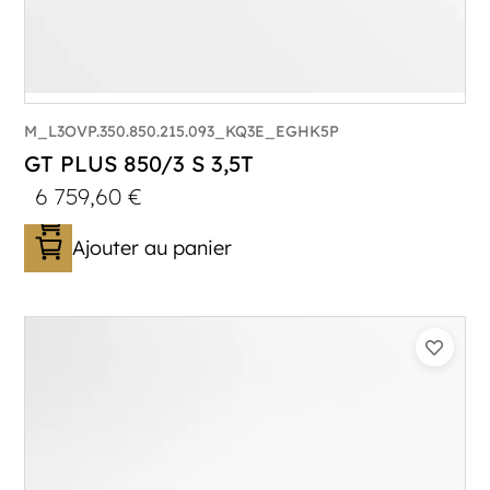
M_L3OVP.350.850.215.093_KQ3E_EGHK5P
GT PLUS 850/3 S 3,5T
6 759,60
€
Ajouter au panier
Catégorie :
Porte-véhicule
PTAC :
3500
Poids à vide (kg) :
1015
Longueur utile (mm) :
8530