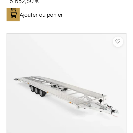
6 652,80
€
Ajouter au panier
Catégorie :
Porte-véhicule
PTAC :
3500
Poids à vide (kg) :
1005
Longueur utile (mm) :
8530
Plancher :
Lorhs en Aluminium