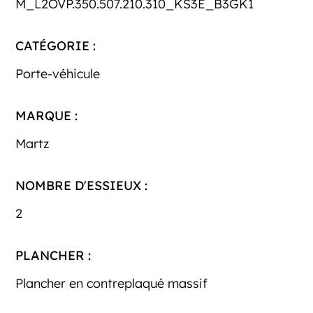
M_L2OVP.350.507.210.310_KS3E_B3GK1
CATÉGORIE :
Porte-véhicule
MARQUE :
Martz
NOMBRE D'ESSIEUX :
2
PLANCHER :
Plancher en contreplaqué massif