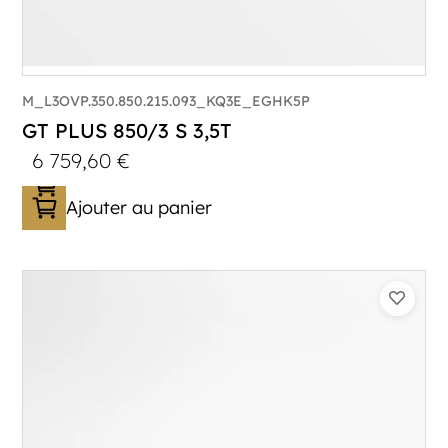
M_L3OVP.350.850.215.093_KQ3E_EGHK5P
GT PLUS 850/3 S 3,5T
6 759,60
€
Ajouter au panier
Catégorie :
Porte-véhicule
PTAC :
3500
Poids à vide (kg) :
1015
Longueur utile (mm) :
8530
Plancher :
Lorhs en Aluminium