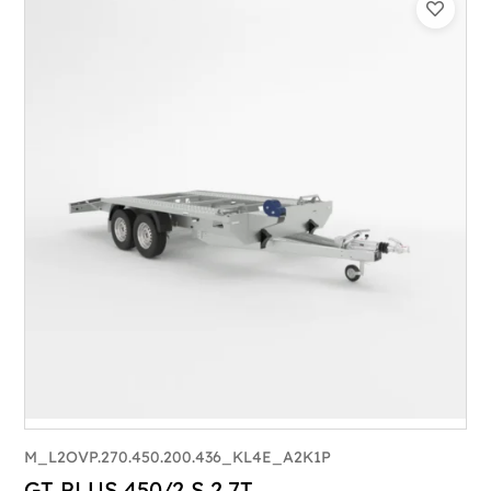
Catégorie :
Porte-véhicule
PTAC :
3300-3500
Poids à vide (kg) :
683
Longueur utile (mm) :
5900
Plancher :
Lorhs en Aluminium
M_L2OVP.270.450.200.436_KL4E_A2K1P
GT PLUS 450/2 S 2,7T