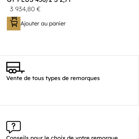
3 934,80
€
Ajouter au panier
Catégorie :
Porte-véhicule
PTAC :
1400-2700
Poids à vide (kg) :
621
Vente de tous types de remorques
Longueur utile (mm) :
4520
Plancher :
Laval / Lohr Steel
Conseils pour le choix de votre remorque