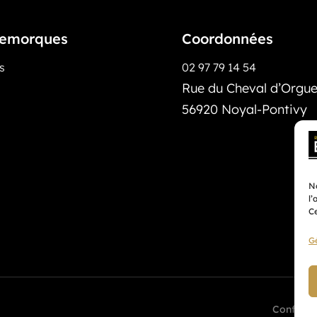
emorques
Coordonnées
os
02 97 79 14 54
Rue du Cheval d’Orguei
56920 Noyal-Pontivy
No
l’
Ce
Gé
Confident