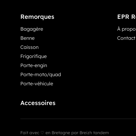
Remorques
EPR R
Bagagère
À prop
Benne
Contact
Caisson
Frigorifique
Porte-engin
Porte-moto/quad
Porte-véhicule
Accessoires
Fait avec ♡ en Bretagne par
Breizh tandem