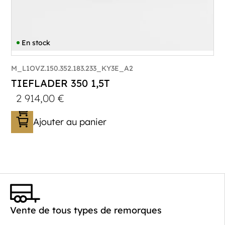
En stock
M_L1OVZ.150.352.183.233_KY3E_A2
TIEFLADER 350 1,5T
2 914,00
€
Ajouter au panier
Catégorie :
Porte-engin
PTAC :
1100-1500
Poids à vide (kg) :
363
Longueur utile (mm) :
3530
Vente de tous types de remorques
Plancher :
Lohrs en acier avec remplissage