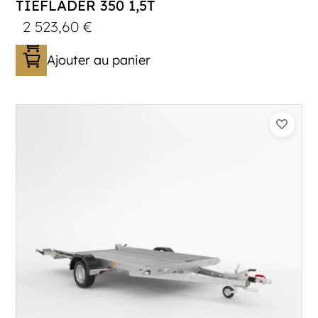
TIEFLADER 350 1,5T
2 523,60
€
Ajouter au panier
Catégorie :
Porte-engin
PTAC :
1100-1500
Poids à vide (kg) :
343
Longueur utile (mm) :
3530
Plancher :
Laval / Lohr Steel