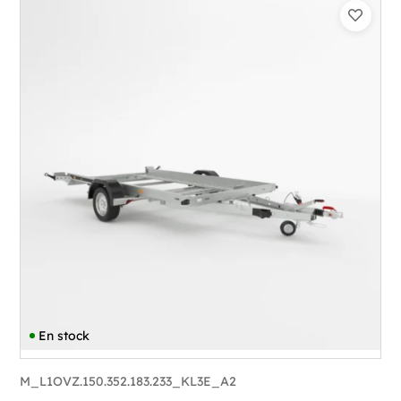
Catégorie :
Porte-engin
PTAC :
800-1300
Poids à vide (kg) :
352
Longueur utile (mm) :
3530
Plancher :
Lohrs en acier avec remplissage
en contreplaqué
En stock
M_L1OVZ.150.352.183.233_KL3E_A2