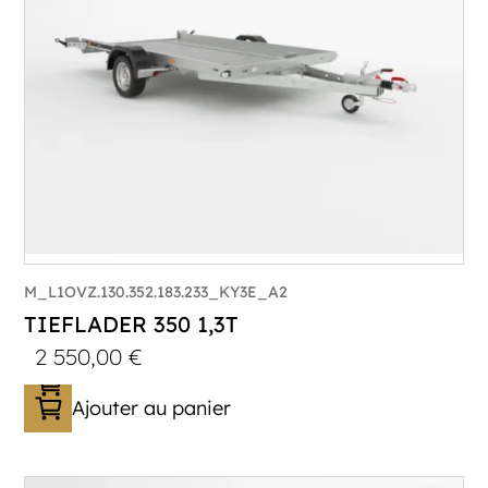
Plancher :
Laval / Lohr Steel
M_L1OVZ.130.352.183.233_KY3E_A2
TIEFLADER 350 1,3T
2 550,00
€
Ajouter au panier