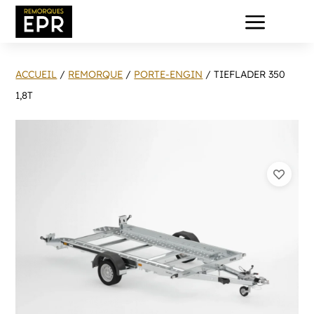
a
ACCUEIL
/
REMORQUE
/
PORTE-ENGIN
/ TIEFLADER 350
1,8T