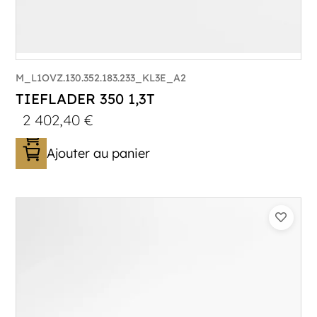
M_L1OVZ.130.352.183.233_KL3E_A2
TIEFLADER 350 1,3T
2 402,40
€
Ajouter au panier
Catégorie :
Porte-engin
PTAC :
800-1300
Poids à vide (kg) :
333
Longueur utile (mm) :
3530