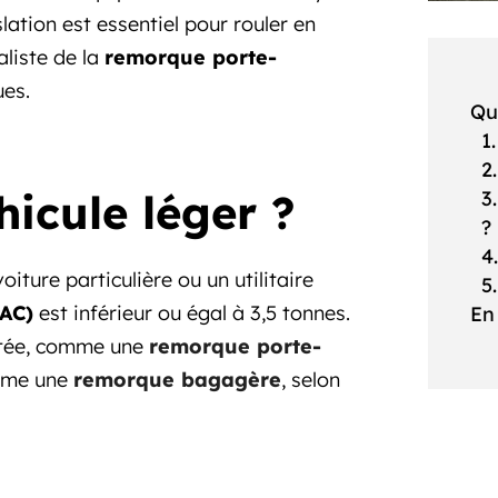
slation est essentiel pour rouler en
aliste de la
remorque porte-
ues.
Qu
1
2
hicule léger ?
3
?
4
iture particulière ou un utilitaire
5
TAC)
est inférieur ou égal à 3,5 tonnes.
En
ptée, comme une
remorque porte-
me une
remorque bagagère
, selon