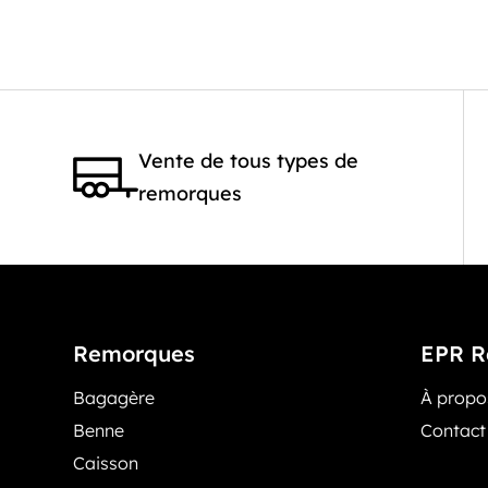
Vente de tous types de
remorques
Remorques
EPR R
Bagagère
À prop
Benne
Contact
Caisson