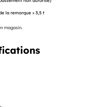
passement non autorisé)
de la remorque > 3,5 t
en magasin.
fications