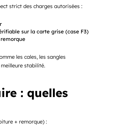
ect strict des charges autorisées :
r
érifiable sur la carte grise (case F3)
a remorque
omme les cales, les sangles
eilleure stabilité.
re : quelles
iture + remorque) :