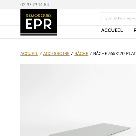
0
2 97 79 14 54
ACCUEIL
ACCUEIL
/
ACCESSOIRE
/
BÂCHE
/ BÂCHE 365X170 PLA