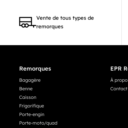
Vente de tous types de
remorques
Remorques
EPR R
Bagagère
À prop
Benne
Contact
Caisson
Frigorifique
Porte-engin
Porte-moto/quad