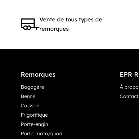
Vente de tous types de
remorques
Remorques
EPR R
Bagagère
À prop
Benne
Contact
Caisson
Frigorifique
Porte-engin
Porte-moto/quad