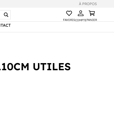
À PROPOS
FAVORIS
PANIER
COMPTE
TACT
110CM UTILES