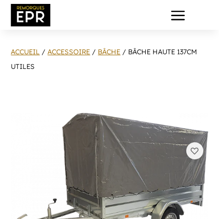
a
ACCUEIL
/
ACCESSOIRE
/
BÂCHE
/ BÂCHE HAUTE 137CM
UTILES