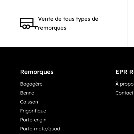
Vente de tous types de
remorques
Remorques
EPR R
Bagagère
À prop
Benne
Contact
Caisson
Frigorifique
Porte-engin
Porte-moto/quad