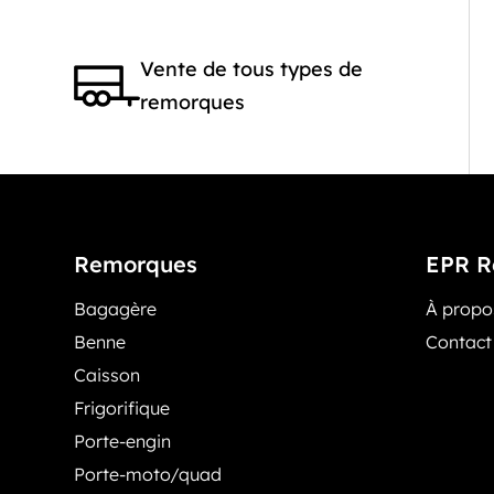
Vente de tous types de
remorques
Remorques
EPR R
Bagagère
À prop
Benne
Contact
Caisson
Frigorifique
Porte-engin
Porte-moto/quad