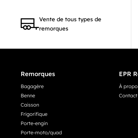
Vente de tous types de
remorques
Remorques
EPR R
Bagagère
À prop
Benne
Contact
Caisson
Frigorifique
Porte-engin
Porte-moto/quad