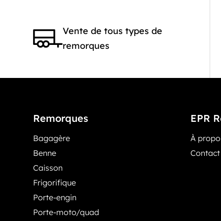
Vente de tous types de
remorques
Remorques
EPR R
Bagagère
À prop
Benne
Contact
Caisson
Frigorifique
Porte-engin
Porte-moto/quad