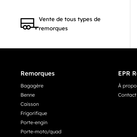
Vente de tous types de
remorques
Remorques
EPR R
Bagagère
À prop
Benne
Contact
Caisson
Frigorifique
Porte-engin
Porte-moto/quad