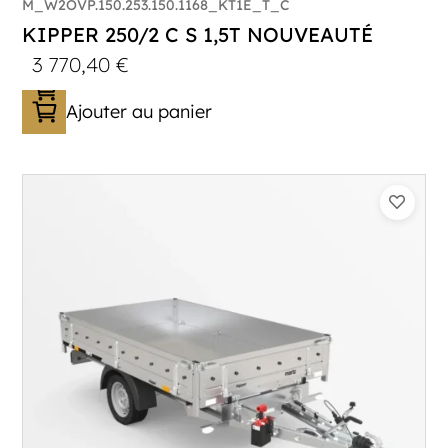
M_W2OVP.150.253.150.1168_KT1E_T_C
KIPPER 250/2 C S 1,5T NOUVEAUTÉ
3 770,40
€
Ajouter au panier
Catégorie :
Benne
PTAC :
1500
Poids à vide (kg) :
454
Longueur utile (mm) :
2530
Plancher :
Plancher en Acier