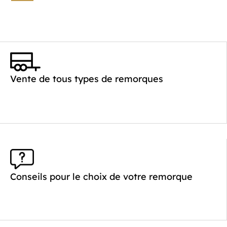
Catégorie :
Benne
PTAC :
2000
Poids à vide (kg) :
468
Vente de tous types de remorques
Longueur utile (mm) :
2530
Plancher :
Plancher en Acier
Conseils pour le choix de votre remorque