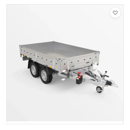
Catégorie :
Benne
PTAC :
1500
Poids à vide (kg) :
393
Longueur utile (mm) :
2530
Plancher :
Plancher en Acier