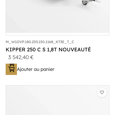
M_W1OVP.180.253.150.1168_KT3E_T_C
KIPPER 250 C S 1,8T NOUVEAUTÉ
3 542,40
€
Ajouter au panier
Catégorie :
Benne
PTAC :
1800
Poids à vide (kg) :
387