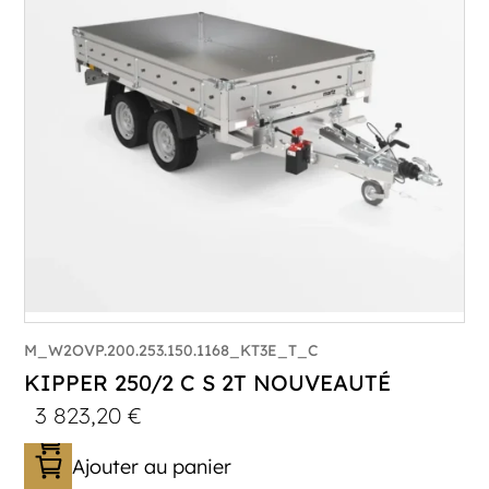
Longueur utile (mm) :
2530
Plancher :
Plancher en Acier
M_W2OVP.200.253.150.1168_KT3E_T_C
KIPPER 250/2 C S 2T NOUVEAUTÉ
3 823,20
€
Ajouter au panier