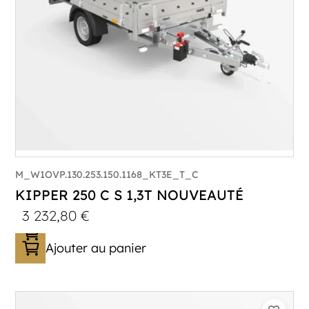
M_W1OVP.130.253.150.1168_KT3E_T_C
KIPPER 250 C S 1,3T NOUVEAUTÉ
3 232,80
€
Ajouter au panier