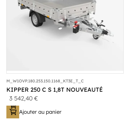
Plancher :
Plancher en Acier
M_W1OVP.180.253.150.1168_KT3E_T_C
KIPPER 250 C S 1,8T NOUVEAUTÉ
3 542,40
€
Ajouter au panier