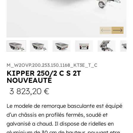
M_W2OVP.200.253.150.1168_KT3E_T_C
KIPPER 250/2 C S 2T
NOUVEAUTÉ
3 823,20
€
Le modele de remorque basculante est équipé
d’un châssis en profilés fermés, soudé et
galvanisé a chaud. Il dispose de ridelles en
aluminium de 30 cm de hauteur, pouvant etre