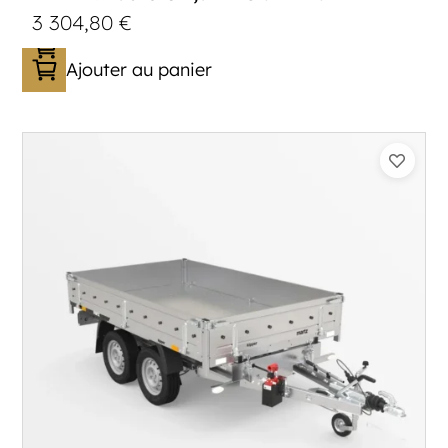
3 304,80
€
Ajouter au panier
Catégorie :
Benne
PTAC :
1500
Poids à vide (kg) :
393
Longueur utile (mm) :
2530
Plancher :
Plancher en Acier