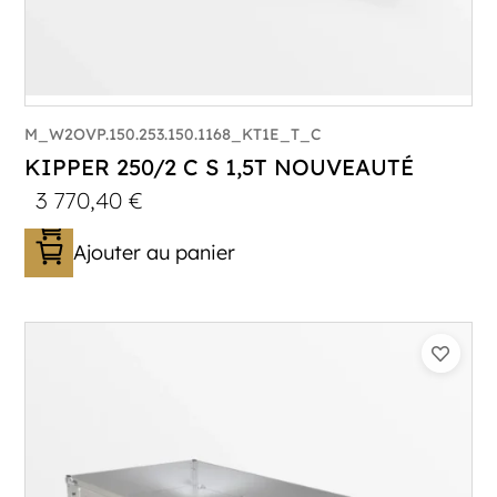
M_W2OVP.150.253.150.1168_KT1E_T_C
KIPPER 250/2 C S 1,5T NOUVEAUTÉ
3 770,40
€
Ajouter au panier
Catégorie :
Benne
PTAC :
1500
Poids à vide (kg) :
454
Longueur utile (mm) :
2530