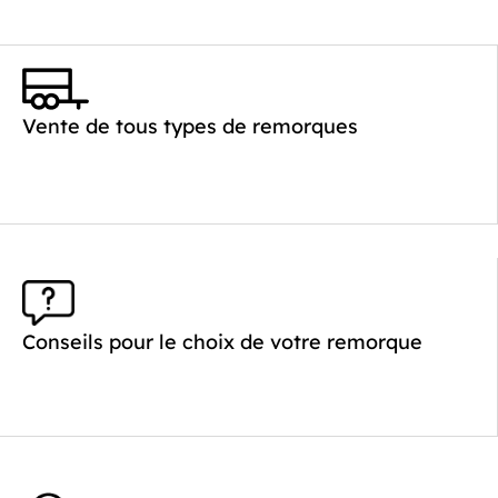
Catégorie :
Benne
PTAC :
1800
Poids à vide (kg) :
387
Vente de tous types de remorques
Longueur utile (mm) :
2530
Plancher :
Plancher en Acier
Conseils pour le choix de votre remorque