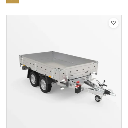
Catégorie :
Benne
PTAC :
1500
Poids à vide (kg) :
393
Longueur utile (mm) :
2530
Plancher :
Plancher en Acier