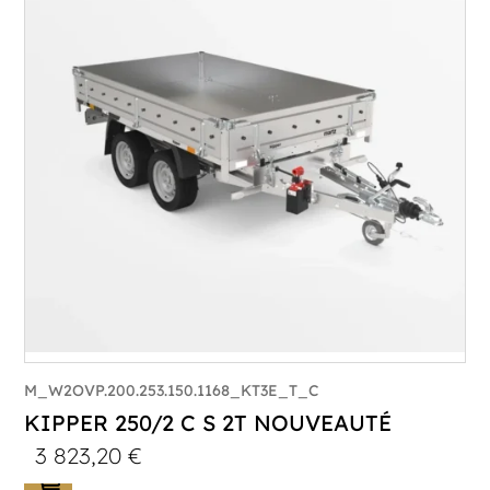
PTAC :
1800
Poids à vide (kg) :
387
Longueur utile (mm) :
2530
Plancher :
Plancher en Acier
M_W2OVP.200.253.150.1168_KT3E_T_C
KIPPER 250/2 C S 2T NOUVEAUTÉ
3 823,20
€