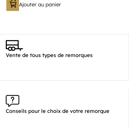
Ajouter au panier
Catégorie :
Benne
PTAC :
2000
Poids à vide (kg) :
468
Vente de tous types de remorques
Longueur utile (mm) :
2530
Plancher :
Plancher en Acier
Conseils pour le choix de votre remorque