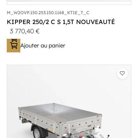
M_W2OVP.150.253.150.1168_KT1E_T_C
KIPPER 250/2 C S 1,5T NOUVEAUTÉ
3 770,40
€
Ajouter au panier
Catégorie :
Benne
PTAC :
1500
Poids à vide (kg) :
454
Longueur utile (mm) :
2530
Plancher :
Plancher en Acier