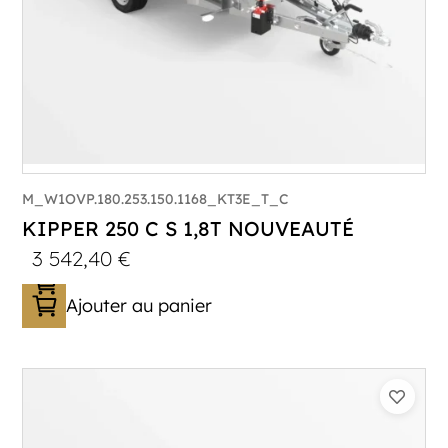
M_W1OVP.180.253.150.1168_KT3E_T_C
KIPPER 250 C S 1,8T NOUVEAUTÉ
3 542,40
€
Ajouter au panier
Catégorie :
Benne