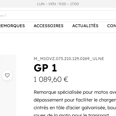
LUN – VEN : 9:00 – 17:00
REMORQUES
ACCESSOIRES
ACTUALITÉS
CON
M_M1OVZ.075.210.129.0269_ULNE
GP 1
1 089,60
€
Remorque spécialisée pour motos ave
dépassement pour faciliter le chargem
cintrés en tôle d’acier galvanisée, b
roues de la moto pour le transport.