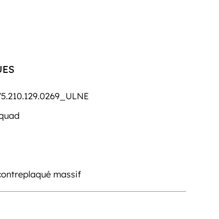
UES
5.210.129.0269_ULNE
/quad
contreplaqué massif