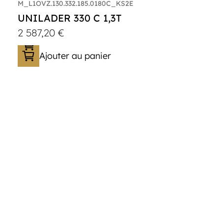
M_L1OVZ.130.332.185.0180C_KS2E
UNILADER 330 C 1,3T
2 587,20
€
Ajouter au panier
Catégorie :
Porte-moto/quad
PTAC :
800-1300
Poids à vide (kg) :
318
Longueur utile (mm) :
3300
Plancher :
Plancher en contreplaqué
massif