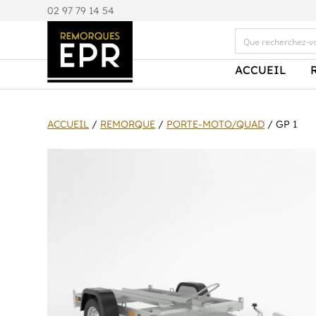
0
2 97 79 14 54
ACCUEIL
ACCUEIL
/
REMORQUE
/
PORTE-MOTO/QUAD
/ GP 1