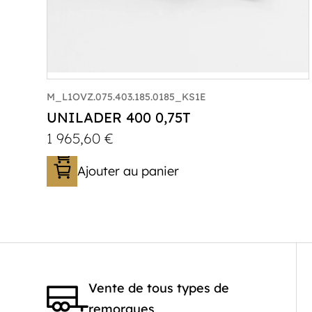
M_L1OVZ.075.403.185.0185_KS1E
UNILADER 400 0,75T
1 965,60
€
Ajouter au panier
Catégorie :
Porte-moto/quad
PTAC :
300-750
Poids à vide (kg) :
267
Longueur utile (mm) :
4010
Vente de tous types de
Plancher :
Plancher en contreplaqué
remorques