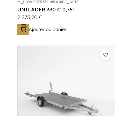
M_L1OVZ.075.332.185.0180C_KS1E
UNILADER 330 C 0,75T
2 275,20
€
Ajouter au panier
Catégorie :
Porte-moto/quad
PTAC :
750
Poids à vide (kg) :
285
Longueur utile (mm) :
3300
Plancher :
Plancher en contreplaqué
massif