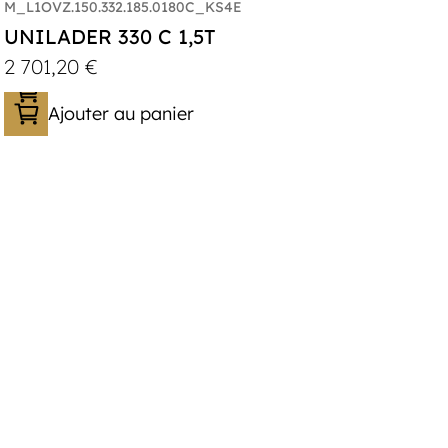
M_L1OVZ.150.332.185.0180C_KS4E
UNILADER 330 C 1,5T
2 701,20
€
Ajouter au panier
Catégorie :
Porte-moto/quad
PTAC :
1100-1500
Poids à vide (kg) :
340
Longueur utile (mm) :
3300
Plancher :
Plancher en contreplaqué
massif