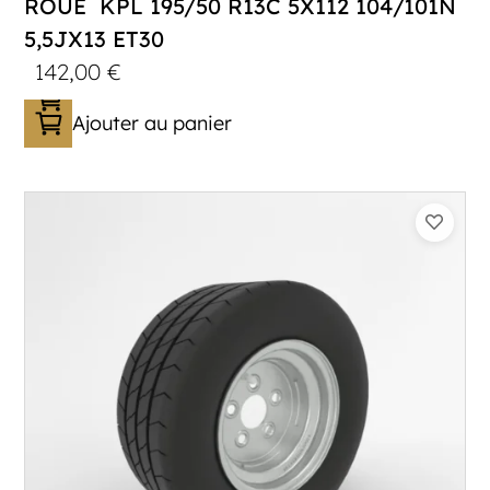
ROUE KPL 195/50 R13C 5X112 104/101N
5,5JX13 ET30
142,00
€
Ajouter au panier