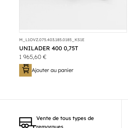
M_L1OVZ.075.403.185.0185_KS1E
UNILADER 400 0,75T
1 965,60
€
Ajouter au panier
Catégorie :
Porte-moto/quad
PTAC :
300-750
Poids à vide (kg) :
267
Longueur utile (mm) :
4010
Vente de tous types de
Plancher :
Plancher en contreplaqué
remorques