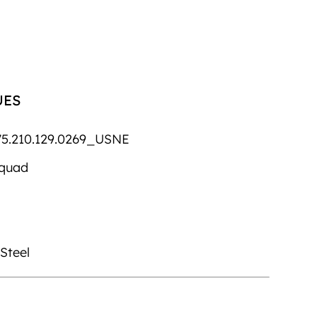
UES
5.210.129.0269_USNE
/quad
 Steel