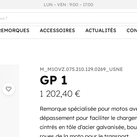
LUN – VEN : 9:00 – 17:00
REMORQUES
ACCESSOIRES
ACTUALITÉS
CON
M_M1OVZ.075.210.129.0269_USNE
GP 1
1 202,40
€
Remorque spécialisée pour motos ave
dépassement pour faciliter le chargem
cintrés en tôle d’acier galvanisée, b
roues de la moto pour le transport.