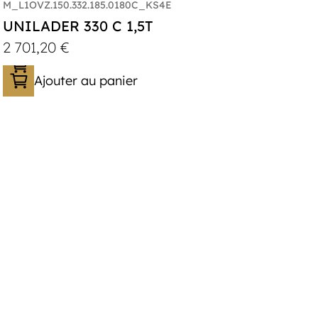
M_L1OVZ.150.332.185.0180C_KS4E
UNILADER 330 C 1,5T
2 701,20
€
Ajouter au panier
Catégorie :
Porte-moto/quad
PTAC :
1100-1500
Poids à vide (kg) :
340
Longueur utile (mm) :
3300
Plancher :
Plancher en contreplaqué
massif