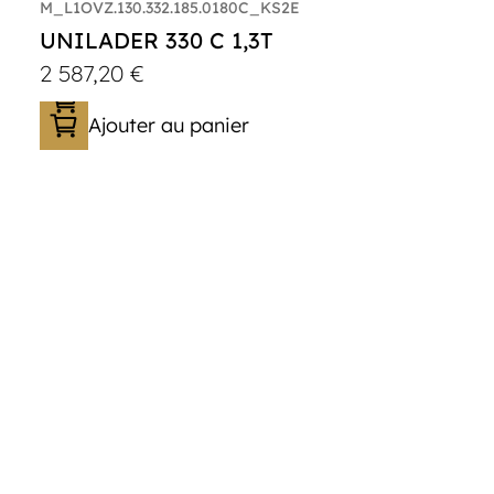
M_L1OVZ.130.332.185.0180C_KS2E
UNILADER 330 C 1,3T
2 587,20
€
Ajouter au panier
Catégorie :
Porte-moto/quad
PTAC :
800-1300
Poids à vide (kg) :
318
Longueur utile (mm) :
3300
Plancher :
Plancher en contreplaqué
massif