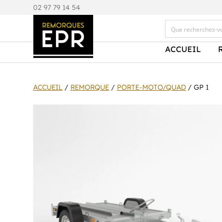
0
2 97 79 14 54
ACCUEIL
ACCUEIL
/
REMORQUE
/
PORTE-MOTO/QUAD
/ GP 1