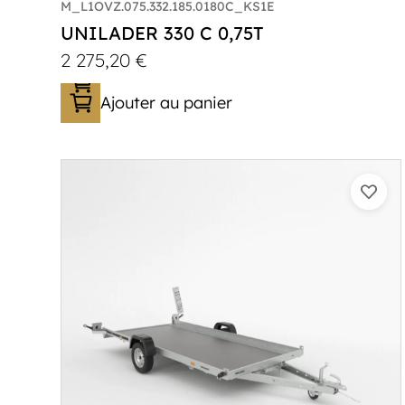
M_L1OVZ.075.332.185.0180C_KS1E
UNILADER 330 C 0,75T
2 275,20
€
Ajouter au panier
Catégorie :
Porte-moto/quad
PTAC :
750
Poids à vide (kg) :
285
Longueur utile (mm) :
3300
Plancher :
Plancher en contreplaqué
massif