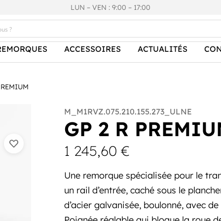
LUN – VEN : 9:00 – 17:00
REMORQUES
ACCESSOIRES
ACTUALITÉS
CON
 PREMIUM
M_M1RVZ.075.210.155.273_ULNE
GP 2 R PREMI
1 245,60
€
Une remorque spécialisée pour le tra
un rail d’entrée, caché sous le plancher
d’acier galvanisée, boulonné, avec de
Poignée réglable qui bloque la roue d