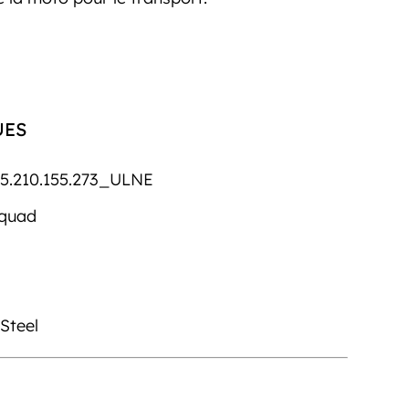
UES
5.210.155.273_ULNE
/quad
 Steel