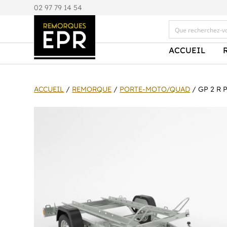
0
2 97 79 14 54
ACCUEIL
ACCUEIL
/
REMORQUE
/
PORTE-MOTO/QUAD
/ GP 2 R