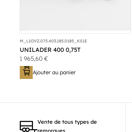
M_L1OVZ.075.403.185.0185_KS1E
UNILADER 400 0,75T
1 965,60
€
Ajouter au panier
Catégorie :
Porte-moto/quad
PTAC :
300-750
Poids à vide (kg) :
267
Longueur utile (mm) :
4010
Vente de tous types de
Plancher :
Plancher en contreplaqué
remorques