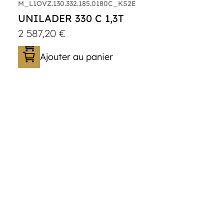
M_L1OVZ.130.332.185.0180C_KS2E
UNILADER 330 C 1,3T
2 587,20
€
Ajouter au panier
Catégorie :
Porte-moto/quad
PTAC :
800-1300
Poids à vide (kg) :
318
Longueur utile (mm) :
3300
Plancher :
Plancher en contreplaqué
massif