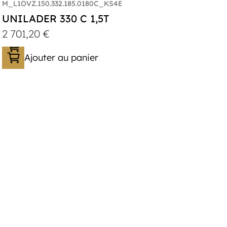
M_L1OVZ.150.332.185.0180C_KS4E
UNILADER 330 C 1,5T
2 701,20
€
Ajouter au panier
Catégorie :
Porte-moto/quad
PTAC :
1100-1500
Poids à vide (kg) :
340
Longueur utile (mm) :
3300
Plancher :
Plancher en contreplaqué
massif