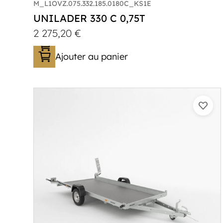
M_L1OVZ.075.332.185.0180C_KS1E
UNILADER 330 C 0,75T
2 275,20
€
Ajouter au panier
Catégorie :
Porte-moto/quad
PTAC :
750
Poids à vide (kg) :
285
Longueur utile (mm) :
3300
Plancher :
Plancher en contreplaqué
massif