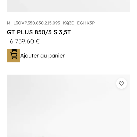
M_L3OVP.350.850.215.093_KQ3E_EGHK5P
GT PLUS 850/3 S 3,5T
6 759,60
€
Ajouter au panier
Catégorie :
Porte-véhicule
PTAC :
3500
Poids à vide (kg) :
1015
Longueur utile (mm) :
8530
Plancher :
Lorhs en Aluminium