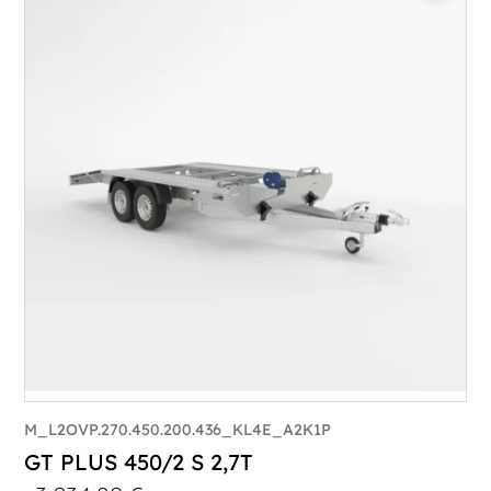
Catégorie :
Porte-véhicule
PTAC :
3300-3500
Poids à vide (kg) :
683
Longueur utile (mm) :
5900
Plancher :
Lorhs en Aluminium
M_L2OVP.270.450.200.436_KL4E_A2K1P
GT PLUS 450/2 S 2,7T