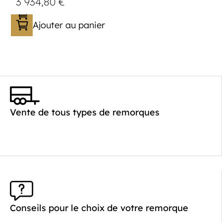
3 934,80
€
Ajouter au panier
Catégorie :
Porte-véhicule
PTAC :
1400-2700
Poids à vide (kg) :
621
Vente de tous types de remorques
Longueur utile (mm) :
4520
Plancher :
Laval / Lohr Steel
Conseils pour le choix de votre remorque