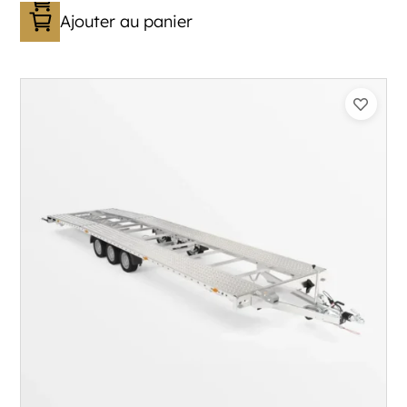
Ajouter au panier
Catégorie :
Porte-véhicule
PTAC :
3500
Poids à vide (kg) :
1005
Longueur utile (mm) :
8530
Plancher :
Lorhs en Aluminium