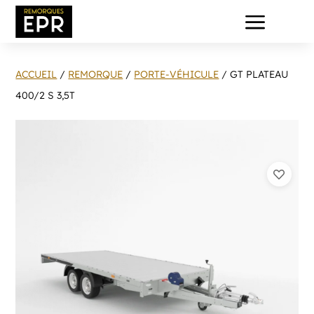
a
ACCUEIL
/
REMORQUE
/
PORTE-VÉHICULE
/ GT PLATEAU
400/2 S 3,5T