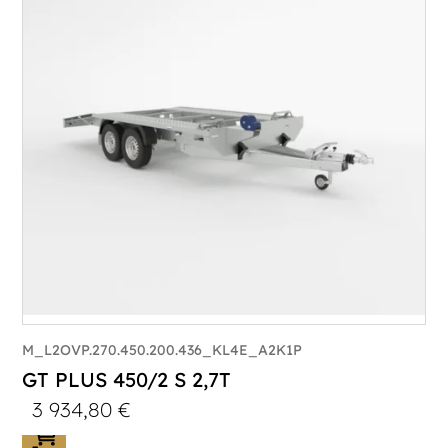
Poids à vide (kg) :
683
Longueur utile (mm) :
5900
Plancher :
Lorhs en Aluminium
M_L2OVP.270.450.200.436_KL4E_A2K1P
GT PLUS 450/2 S 2,7T
3 934,80
€