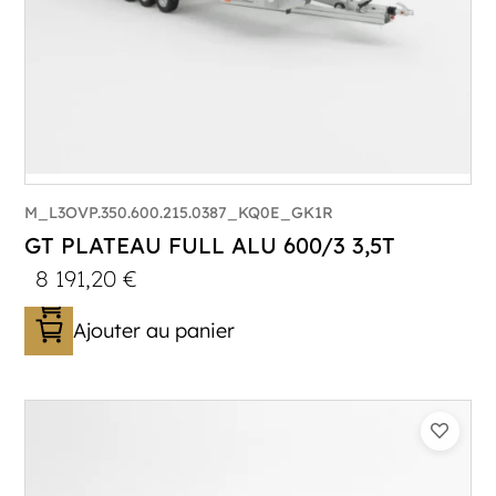
M_L3OVP.350.600.215.0387_KQ0E_GK1R
GT PLATEAU FULL ALU 600/3 3,5T
8 191,20
€
Ajouter au panier
Catégorie :
Porte-véhicule
PTAC :
3300-3500