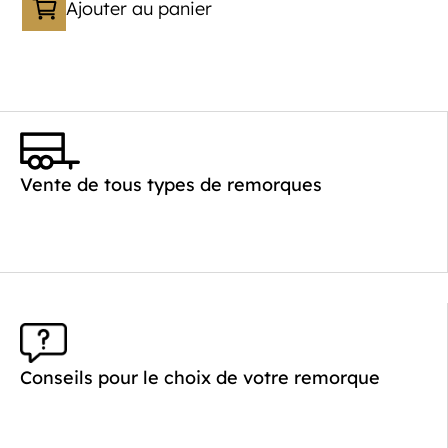
Ajouter au panier
Catégorie :
Porte-véhicule
PTAC :
1400-2700
Poids à vide (kg) :
621
Vente de tous types de remorques
Longueur utile (mm) :
4520
Plancher :
Laval / Lohr Steel
Conseils pour le choix de votre remorque