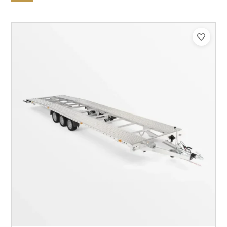
Catégorie :
Porte-véhicule
PTAC :
3500
Poids à vide (kg) :
1005
Longueur utile (mm) :
8530
Plancher :
Lorhs en Aluminium