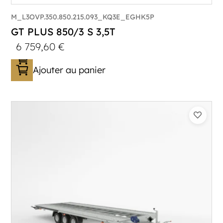
M_L3OVP.350.850.215.093_KQ3E_EGHK5P
GT PLUS 850/3 S 3,5T
6 759,60
€
Ajouter au panier
Catégorie :
Porte-véhicule
PTAC :
3500
Poids à vide (kg) :
1015
Longueur utile (mm) :
8530
Plancher :
Lorhs en Aluminium