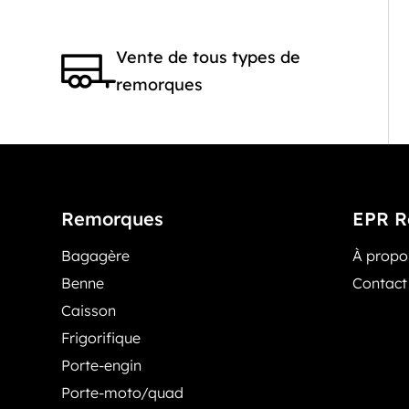
Vente de tous types de
remorques
Remorques
EPR R
Bagagère
À prop
Benne
Contact
Caisson
Frigorifique
Porte-engin
Porte-moto/quad