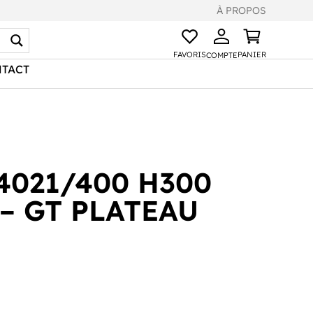
À PROPOS
FAVORIS
PANIER
COMPTE
TACT
4021/400 H300
– GT PLATEAU