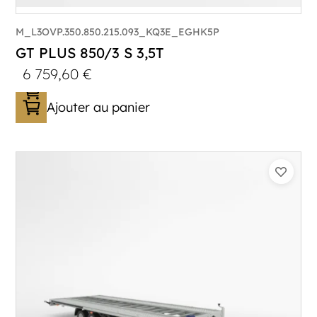
M_L3OVP.350.850.215.093_KQ3E_EGHK5P
GT PLUS 850/3 S 3,5T
6 759,60
€
Ajouter au panier
Catégorie :
Porte-véhicule
PTAC :
3500
Poids à vide (kg) :
1015
Longueur utile (mm) :
8530
Plancher :
Lorhs en Aluminium