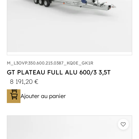
M_L3OVP.350.600.215.0387_KQ0E_GK1R
GT PLATEAU FULL ALU 600/3 3,5T
8 191,20
€
Ajouter au panier
Catégorie :
Porte-véhicule