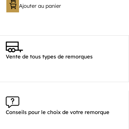
Ajouter au panier
Catégorie :
Porte-véhicule
PTAC :
1400-2700
Poids à vide (kg) :
621
Vente de tous types de remorques
Longueur utile (mm) :
4520
Plancher :
Laval / Lohr Steel
Conseils pour le choix de votre remorque