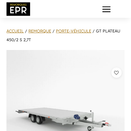
a
ACCUEIL
/
REMORQUE
/
PORTE-VÉHICULE
/ GT PLATEAU
450/2 S 2,7T