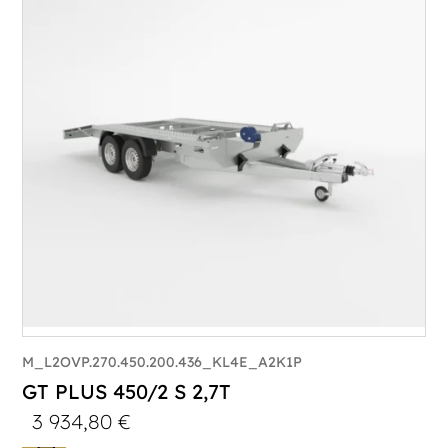
PTAC :
3300-3500
Poids à vide (kg) :
683
Longueur utile (mm) :
5900
Plancher :
Lorhs en Aluminium
M_L2OVP.270.450.200.436_KL4E_A2K1P
GT PLUS 450/2 S 2,7T
3 934,80
€