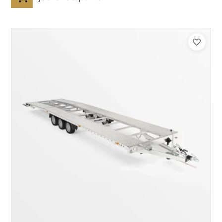
Catégorie :
Porte-véhicule
PTAC :
3500
Poids à vide (kg) :
1005
Longueur utile (mm) :
8530
Plancher :
Lorhs en Aluminium