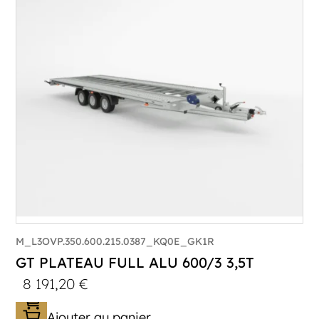
Poids à vide (kg) :
1015
Longueur utile (mm) :
8530
Plancher :
Lorhs en Aluminium
M_L3OVP.350.600.215.0387_KQ0E_GK1R
GT PLATEAU FULL ALU 600/3 3,5T
8 191,20
€
Ajouter au panier