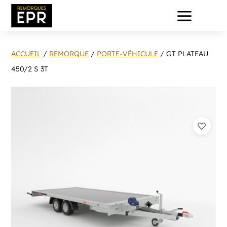
a
ACCUEIL
/
REMORQUE
/
PORTE-VÉHICULE
/ GT PLATEAU
450/2 S 3T