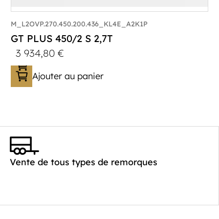
M_L2OVP.270.450.200.436_KL4E_A2K1P
GT PLUS 450/2 S 2,7T
3 934,80
€
Ajouter au panier
Catégorie :
Porte-véhicule
PTAC :
1400-2700
Poids à vide (kg) :
621
Vente de tous types de remorques
Longueur utile (mm) :
4520
Plancher :
Laval / Lohr Steel