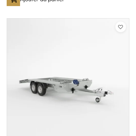
Catégorie :
Porte-véhicule
PTAC :
3300-3500
Poids à vide (kg) :
683
Longueur utile (mm) :
5900
Plancher :
Lorhs en Aluminium