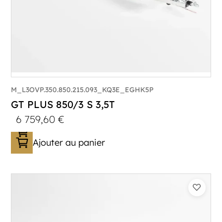
M_L3OVP.350.850.215.093_KQ3E_EGHK5P
GT PLUS 850/3 S 3,5T
6 759,60
€
Ajouter au panier
Catégorie :
Porte-véhicule
PTAC :
3500