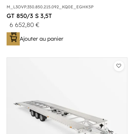
M_L3OVP.350.850.215.092_KQ0E_EGHK5P
GT 850/3 S 3,5T
6 652,80
€
Ajouter au panier
Catégorie :
Porte-véhicule
PTAC :
3500
Poids à vide (kg) :
1005
Longueur utile (mm) :
8530
Plancher :
Lorhs en Aluminium