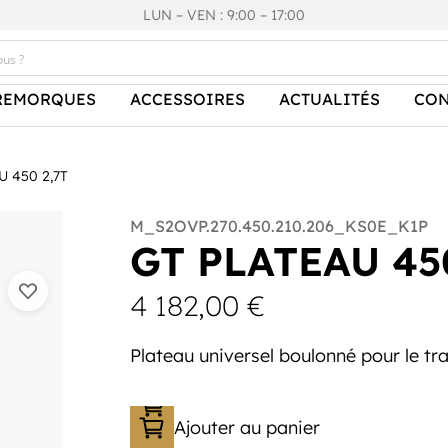
LUN – VEN : 9:00 – 17:00
REMORQUES
ACCESSOIRES
ACTUALITÉS
CON
U 450 2,7T
M_S2OVP.270.450.210.206_KS0E_K1P
GT PLATEAU 450
4 182,00
€
Plateau universel boulonné pour le tr
Ajouter au panier