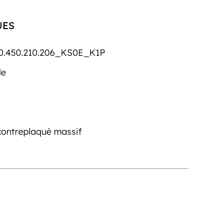
UES
0.450.210.206_KS0E_K1P
le
contreplaqué massif