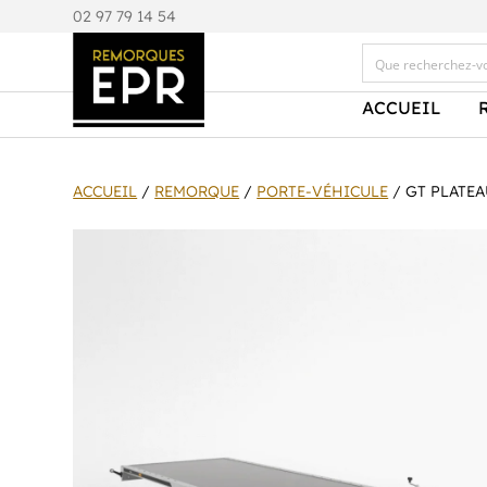
0
2 97 79 14 54
ACCUEIL
ACCUEIL
/
REMORQUE
/
PORTE-VÉHICULE
/ GT PLATEA