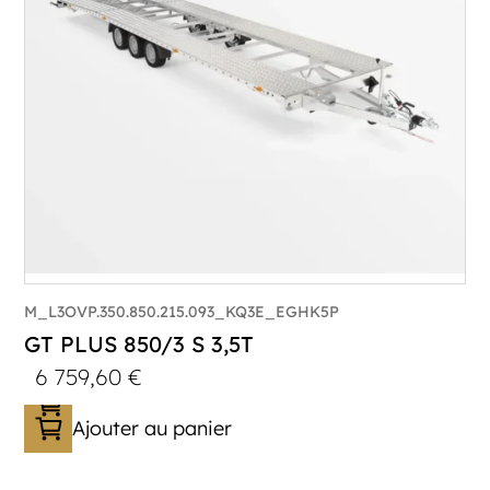
Plancher :
Lorhs en Aluminium
M_L3OVP.350.850.215.093_KQ3E_EGHK5P
GT PLUS 850/3 S 3,5T
6 759,60
€
Ajouter au panier