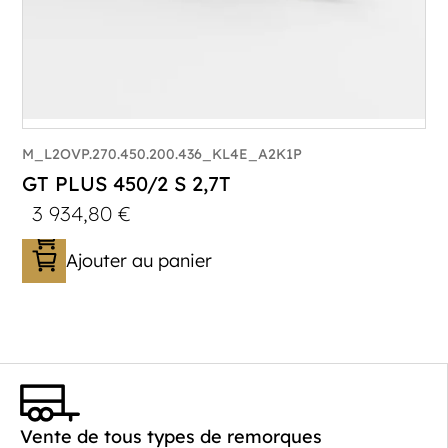
M_L2OVP.270.450.200.436_KL4E_A2K1P
GT PLUS 450/2 S 2,7T
3 934,80
€
Ajouter au panier
Catégorie :
Porte-véhicule
PTAC :
1400-2700
Poids à vide (kg) :
621
Vente de tous types de remorques