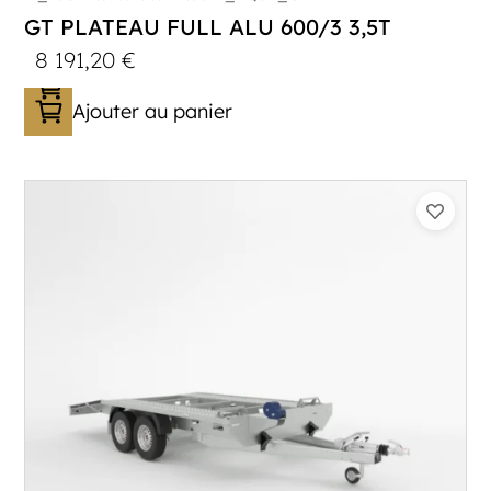
GT PLATEAU FULL ALU 600/3 3,5T
8 191,20
€
Ajouter au panier
Catégorie :
Porte-véhicule
PTAC :
3300-3500
Poids à vide (kg) :
683
Longueur utile (mm) :
5900
Plancher :
Lorhs en Aluminium