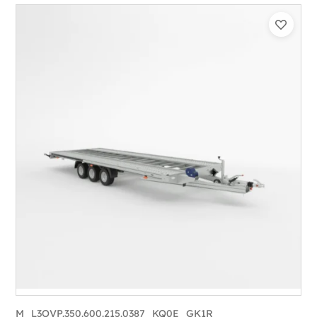
Catégorie :
Porte-véhicule
PTAC :
3500
Poids à vide (kg) :
1015
Longueur utile (mm) :
8530
Plancher :
Lorhs en Aluminium
M_L3OVP.350.600.215.0387_KQ0E_GK1R