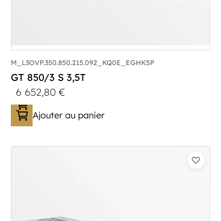
M_L3OVP.350.850.215.092_KQ0E_EGHK5P
GT 850/3 S 3,5T
6 652,80
€
Ajouter au panier
Catégorie :
Porte-véhicule
PTAC :
3500
Poids à vide (kg) :
1005
Longueur utile (mm) :
8530