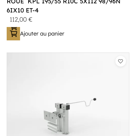
ROUE KPL 195/55 R10C 5X112 98/96N
6IX10 ET-4
112,00
€
Ajouter au panier