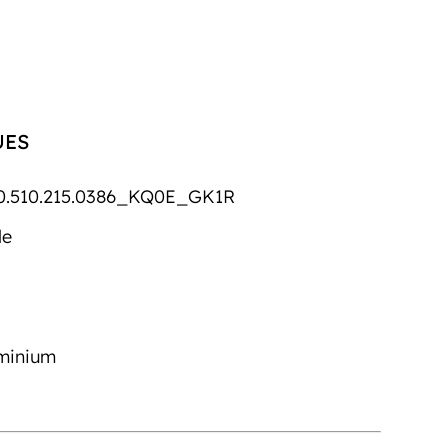
UES
0.510.215.0386_KQ0E_GK1R
le
uminium