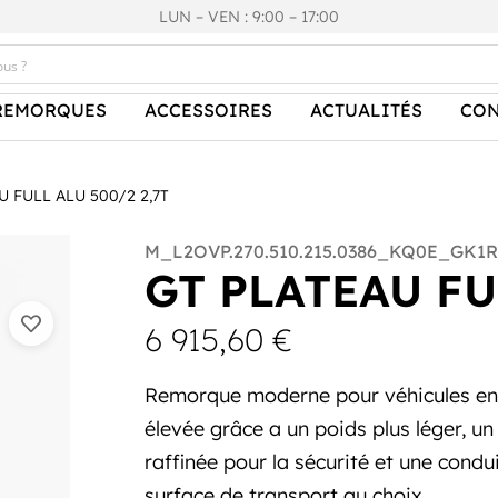
LUN – VEN : 9:00 – 17:00
REMORQUES
ACCESSOIRES
ACTUALITÉS
CON
U FULL ALU 500/2 2,7T
M_L2OVP.270.510.215.0386_KQ0E_GK1R
GT PLATEAU FUL
6 915,60
€
Remorque moderne pour véhicules en
élevée grâce a un poids plus léger, u
raffinée pour la sécurité et une condu
surface de transport au choix.