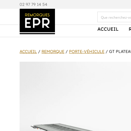
0
2 97 79 14 54
ACCUEIL
ACCUEIL
/
REMORQUE
/
PORTE-VÉHICULE
/ GT PLATEA