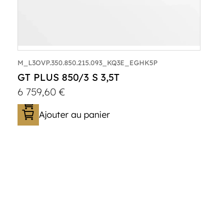
M_L3OVP.350.850.215.093_KQ3E_EGHK5P
GT PLUS 850/3 S 3,5T
6 759,60
€
Ajouter au panier
Catégorie :
Porte-véhicule
PTAC :
3500
Poids à vide (kg) :
1015
Longueur utile (mm) :
8530
Plancher :
Lorhs en Aluminium