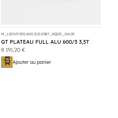
M_L3OVP.350.600.215.0387_KQ0E_GK1R
GT PLATEAU FULL ALU 600/3 3,5T
8 191,20
€
Ajouter au panier
Catégorie :
Porte-véhicule
PTAC :
3300-3500
Poids à vide (kg) :
683
Longueur utile (mm) :
5900
Plancher :
Lorhs en Aluminium