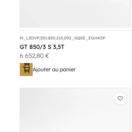
M_L3OVP.350.850.215.092_KQ0E_EGHK5P
GT 850/3 S 3,5T
6 652,80
€
Ajouter au panier
Catégorie :
Porte-véhicule
PTAC :
3500
Poids à vide (kg) :
1005
Longueur utile (mm) :
8530
Plancher :
Lorhs en Aluminium