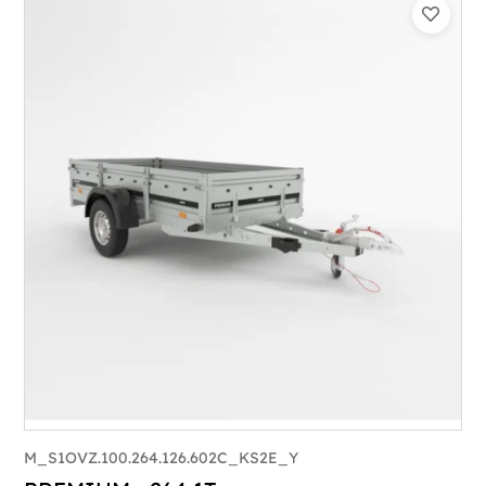
Catégorie :
Bagagère
PTAC :
1100-1500
Poids à vide (kg) :
320
Longueur utile (mm) :
2960
Plancher :
Plancher en contreplaqué massif
M_S1OVZ.100.264.126.602C_KS2E_Y