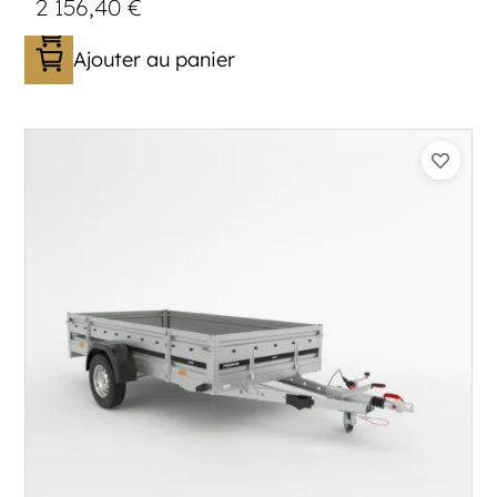
2 156,40
€
Ajouter au panier
Catégorie :
Bagagère
PTAC :
800-1000
Poids à vide (kg) :
296
Longueur utile (mm) :
2960
Plancher :
Plancher en contreplaqué massif