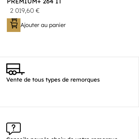
PREMIUM+ 264 1T
2 019,60
€
Ajouter au panier
Catégorie :
Bagagère
PTAC :
800-1000
Poids à vide (kg) :
260
Vente de tous types de remorques
Longueur utile (mm) :
2640
Plancher :
Plancher en contreplaqué massif