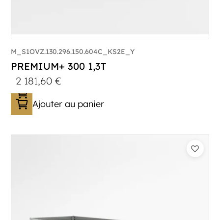
M_S1OVZ.130.296.150.604C_KS2E_Y
PREMIUM+ 300 1,3T
2 181,60
€
Ajouter au panier
Catégorie :
Bagagère
PTAC :
800-1300
Poids à vide (kg) :
296
Longueur utile (mm) :
2960
Plancher :
Plancher en contreplaqué massif