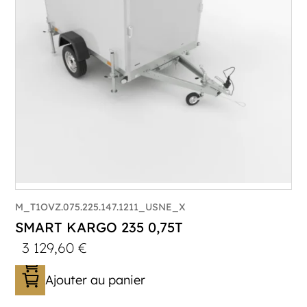
Longueur utile (mm) :
2230
Plancher :
Plancher en contreplaqué massif
M_T1OVZ.075.225.147.1211_USNE_X
SMART KARGO 235 0,75T
3 129,60
€
Ajouter au panier