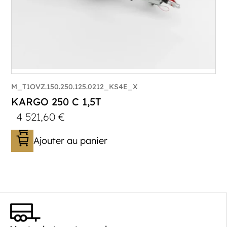
M_T1OVZ.150.250.125.0212_KS4E_X
KARGO 250 C 1,5T
4 521,60
€
Ajouter au panier
Catégorie :
Caisson
PTAC :
1100-1500