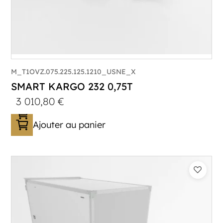
M_T1OVZ.075.225.125.1210_USNE_X
SMART KARGO 232 0,75T
3 010,80
€
Ajouter au panier
Catégorie :
Caisson
PTAC :
300-750
Poids à vide (kg) :
394