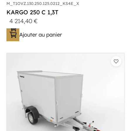
M_T1OVZ.130.250.125.0212_KS4E_X
KARGO 250 C 1,3T
4 214,40
€
Ajouter au panier
Catégorie :
Caisson
PTAC :
800-1300
Poids à vide (kg) :
306
Longueur utile (mm) :
2500
Plancher :
Plancher en contreplaqué massif