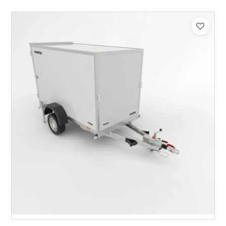
Catégorie :
Caisson
PTAC :
300-750
Poids à vide (kg) :
433
Longueur utile (mm) :
2230
Plancher :
Plancher en contreplaqué massif