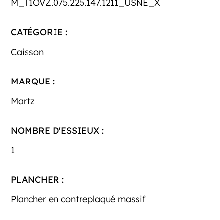
M_T1OVZ.075.225.147.1211_USNE_X
CATÉGORIE :
Caisson
MARQUE :
Martz
NOMBRE D'ESSIEUX :
1
PLANCHER :
Plancher en contreplaqué massif