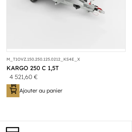
M_T1OVZ.150.250.125.0212_KS4E_X
KARGO 250 C 1,5T
4 521,60
€
Ajouter au panier
Catégorie :
Caisson