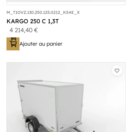
M_T1OVZ.130.250.125.0212_KS4E_X
KARGO 250 C 1,3T
4 214,40
€
Ajouter au panier
Catégorie :
Caisson
PTAC :
800-1300
Poids à vide (kg) :
306
Longueur utile (mm) :
2500
Plancher :
Plancher en contreplaqué massif