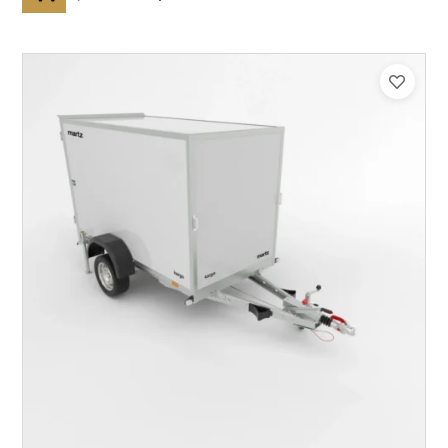
Catégorie :
Caisson
PTAC :
300-750
Poids à vide (kg) :
240
Longueur utile (mm) :
2500
Plancher :
Plancher en contreplaqué massif