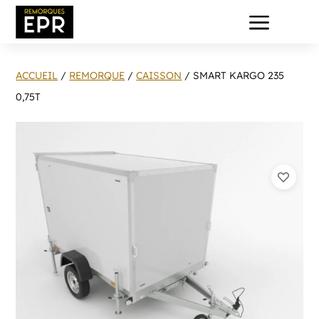
a
ACCUEIL
/
REMORQUE
/
CAISSON
/ SMART KARGO 235
0,75T