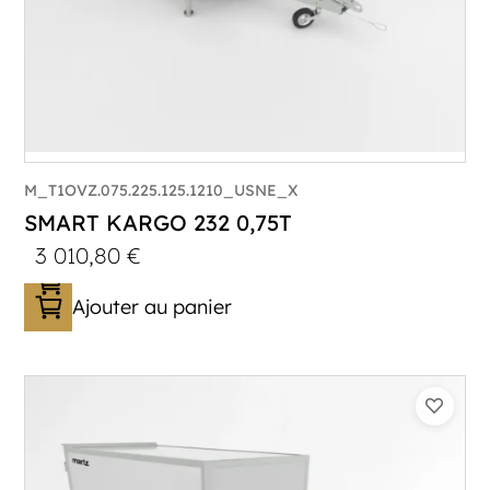
M_T1OVZ.075.225.125.1210_USNE_X
SMART KARGO 232 0,75T
3 010,80
€
Ajouter au panier
Catégorie :
Caisson
PTAC :
300-750