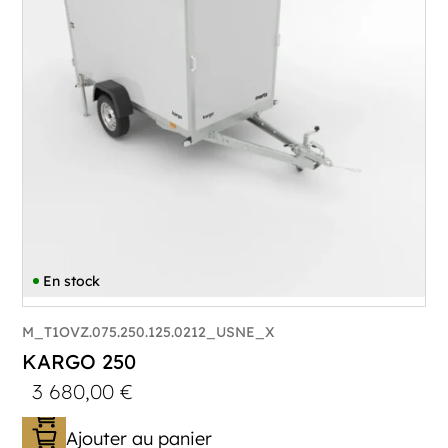
Poids à vide (kg) :
394
Longueur utile (mm) :
2230
Plancher :
Plancher en contreplaqué massif
En stock
M_T1OVZ.075.250.125.0212_USNE_X
KARGO 250
3 680,00
€
Ajouter au panier