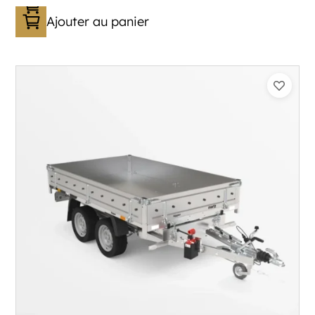
Ajouter au panier
Catégorie :
Benne
PTAC :
1800
Poids à vide (kg) :
387
Longueur utile (mm) :
2530
Plancher :
Plancher en Acier