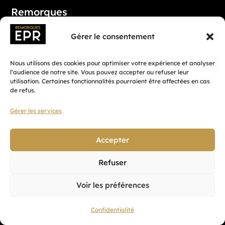
Remorques
Bagagère
Gérer le consentement
Benne
Caisson
Nous utilisons des cookies pour optimiser votre expérience et analyser
l’audience de notre site. Vous pouvez accepter ou refuser leur
Frigorifique
utilisation. Certaines fonctionnalités pourraient être affectées en cas
de refus.
Porte-engin
Porte-moto/quad
Gérer les services
Porte-véhicule
Accepter
Accessoires
Refuser
Voir les préférences
EPR Remorques
Confidentialité
À propos