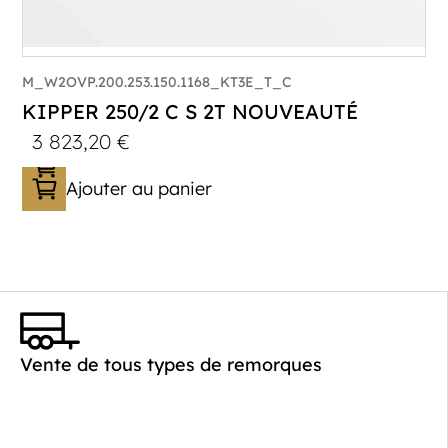
M_W2OVP.200.253.150.1168_KT3E_T_C
KIPPER 250/2 C S 2T NOUVEAUTÉ
3 823,20
€
Ajouter au panier
Catégorie :
Benne
PTAC :
2000
Poids à vide (kg) :
468
Vente de tous types de remorques
Longueur utile (mm) :
2530
Plancher :
Plancher en Acier