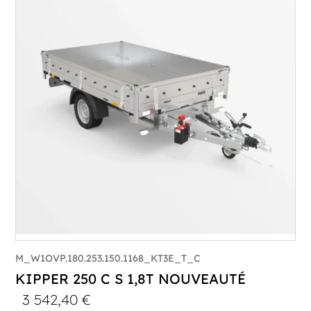
PTAC :
1500
Poids à vide (kg) :
454
Longueur utile (mm) :
2530
Plancher :
Plancher en Acier
M_W1OVP.180.253.150.1168_KT3E_T_C
KIPPER 250 C S 1,8T NOUVEAUTÉ
3 542,40
€