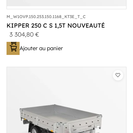
M_W1OVP.150.253.150.1168_KT3E_T_C
KIPPER 250 C S 1,5T NOUVEAUTÉ
3 304,80
€
Ajouter au panier
Catégorie :
Benne
PTAC :
1500
Poids à vide (kg) :
393
Longueur utile (mm) :
2530
Plancher :
Plancher en Acier