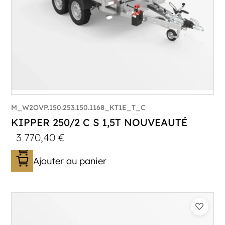
M_W2OVP.150.253.150.1168_KT1E_T_C
KIPPER 250/2 C S 1,5T NOUVEAUTÉ
3 770,40
€
Ajouter au panier
Catégorie :
Benne