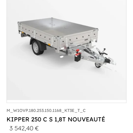
PTAC :
1500
Poids à vide (kg) :
454
Longueur utile (mm) :
2530
Plancher :
Plancher en Acier
M_W1OVP.180.253.150.1168_KT3E_T_C
KIPPER 250 C S 1,8T NOUVEAUTÉ
3 542,40
€