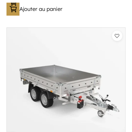
Ajouter au panier
Catégorie :
Benne
PTAC :
1800
Poids à vide (kg) :
387
Longueur utile (mm) :
2530
Plancher :
Plancher en Acier