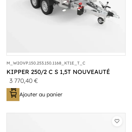
M_W2OVP.150.253.150.1168_KT1E_T_C
KIPPER 250/2 C S 1,5T NOUVEAUTÉ
3 770,40
€
Ajouter au panier
Catégorie :
Benne