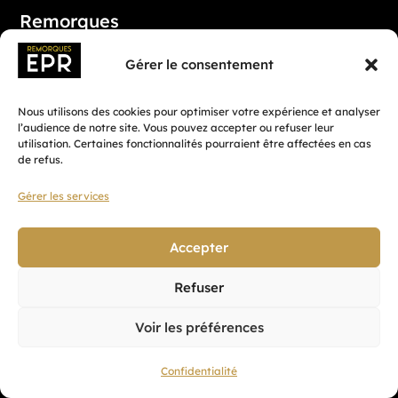
Remorques
Bagagère
Gérer le consentement
Benne
Caisson
Nous utilisons des cookies pour optimiser votre expérience et analyser
l’audience de notre site. Vous pouvez accepter ou refuser leur
Frigorifique
utilisation. Certaines fonctionnalités pourraient être affectées en cas
de refus.
Porte-engin
Porte-moto/quad
Gérer les services
Porte-véhicule
Accepter
Accessoires
Refuser
Voir les préférences
EPR Remorques
Confidentialité
À propos