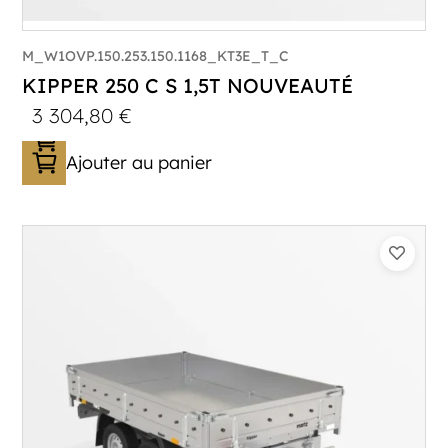
M_W1OVP.150.253.150.1168_KT3E_T_C
KIPPER 250 C S 1,5T NOUVEAUTÉ
3 304,80
€
Ajouter au panier
Catégorie :
Benne
PTAC :
1500
Poids à vide (kg) :
393
Longueur utile (mm) :
2530
Plancher :
Plancher en Acier