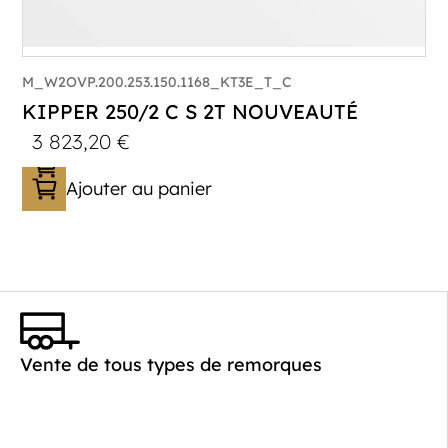
M_W2OVP.200.253.150.1168_KT3E_T_C
KIPPER 250/2 C S 2T NOUVEAUTÉ
3 823,20
€
Ajouter au panier
Catégorie :
Benne
PTAC :
2000
Poids à vide (kg) :
468
Vente de tous types de remorques
Longueur utile (mm) :
2530
Plancher :
Plancher en Acier