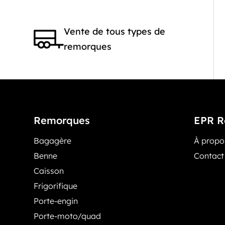
Vente de tous types de
remorques
Remorques
EPR R
Bagagère
À prop
Benne
Contact
Caisson
Frigorifique
Porte-engin
Porte-moto/quad